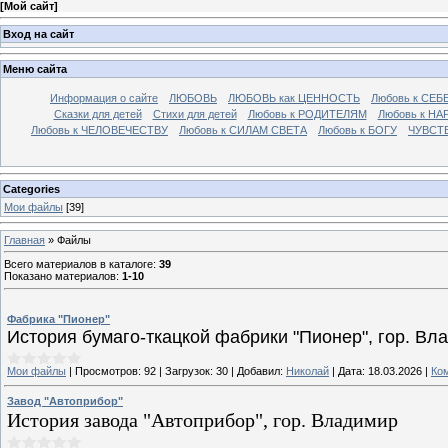
[
Мой сайт
]
Вход на сайт
Меню сайта
Информация о сайте
ЛЮБОВЬ
ЛЮБОВЬ как ЦЕННОСТЬ
Любовь к СЕБ
Сказки для детей
Стихи для детей
Любовь к РОДИТЕЛЯМ
Любовь к НА
Любовь к ЧЕЛОВЕЧЕСТВУ
Любовь к СИЛАМ СВЕТА
Любовь к БОГУ
ЧУВСТ
Categories
Мои файлы
[39]
Главная
»
Файлы
Всего материалов в каталоге
:
39
Показано материалов
:
1-10
Фабрика "Пионер"
История бумаго-ткацкой фабрики "Пионер", гор. Вл
Мои файлы
|
Просмотров:
92
|
Загрузок:
30
|
Добавил:
Николай
|
Дата:
18.03.2026
|
Ко
Завод "Автоприбор"
История завода "Автоприбор", гор. Владимир