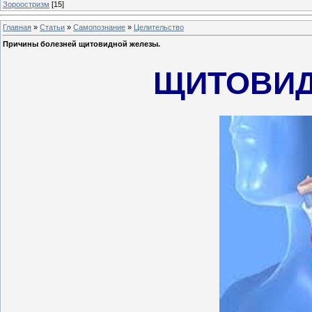
Зороостризм
[15]
Главная
»
Статьи
»
Самопознание
»
Целительство
Причины болезней щитовидной железы.
ЩИТОВИД