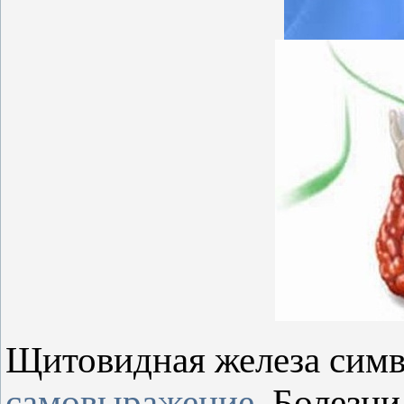
Щитовидная железа сим
самовыражение
. Болезн