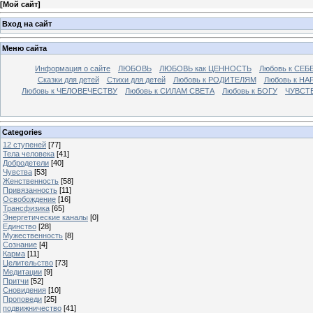
[
Мой сайт
]
Вход на сайт
Меню сайта
Информация о сайте
ЛЮБОВЬ
ЛЮБОВЬ как ЦЕННОСТЬ
Любовь к СЕБ
Сказки для детей
Стихи для детей
Любовь к РОДИТЕЛЯМ
Любовь к НА
Любовь к ЧЕЛОВЕЧЕСТВУ
Любовь к СИЛАМ СВЕТА
Любовь к БОГУ
ЧУВСТ
Categories
12 ступеней
[77]
Тела человека
[41]
Добродетели
[40]
Чувства
[53]
Женственность
[58]
Привязанность
[11]
Освобождение
[16]
Трансфизика
[65]
Энергетические каналы
[0]
Единство
[28]
Мужественность
[8]
Сознание
[4]
Карма
[11]
Целительство
[73]
Медитации
[9]
Притчи
[52]
Сновидения
[10]
Проповеди
[25]
подвижничество
[41]