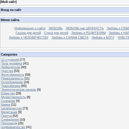
[
Мой сайт
]
Вход на сайт
Меню сайта
Информация о сайте
ЛЮБОВЬ
ЛЮБОВЬ как ЦЕННОСТЬ
Любовь к СЕБ
Сказки для детей
Стихи для детей
Любовь к РОДИТЕЛЯМ
Любовь к НА
Любовь к ЧЕЛОВЕЧЕСТВУ
Любовь к СИЛАМ СВЕТА
Любовь к БОГУ
ЧУВСТ
Categories
12 ступеней
[77]
Тела человека
[41]
Добродетели
[40]
Чувства
[53]
Женственность
[58]
Привязанность
[11]
Освобождение
[16]
Трансфизика
[65]
Энергетические каналы
[0]
Единство
[28]
Мужественность
[8]
Сознание
[4]
Карма
[11]
Целительство
[73]
Медитации
[9]
Притчи
[52]
Сновидения
[10]
Проповеди
[25]
подвижничество
[41]