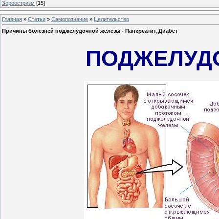
Зороостризм
[15]
Главная
»
Статьи
»
Самопознание
»
Целительство
Причины болезней поджелудочной железы - Панкреатит, Диабет
ПОДЖЕЛУД