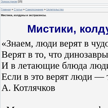
Зороостризм
[15]
Главная
»
Статьи
»
Самопознание
»
Целительство
Мистики, колдуны и экстрасенсы.
Мистики, колд
«Знаем, люди верят в чуд
Верят в то, что динозавры
И в летающие блюда люди
Если в это верят люди — 
А. Котлячков