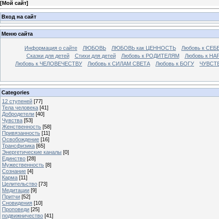
[
Мой сайт
]
Вход на сайт
Меню сайта
Информация о сайте
ЛЮБОВЬ
ЛЮБОВЬ как ЦЕННОСТЬ
Любовь к СЕБ
Сказки для детей
Стихи для детей
Любовь к РОДИТЕЛЯМ
Любовь к НА
Любовь к ЧЕЛОВЕЧЕСТВУ
Любовь к СИЛАМ СВЕТА
Любовь к БОГУ
ЧУВСТ
Categories
12 ступеней
[77]
Тела человека
[41]
Добродетели
[40]
Чувства
[53]
Женственность
[58]
Привязанность
[11]
Освобождение
[16]
Трансфизика
[65]
Энергетические каналы
[0]
Единство
[28]
Мужественность
[8]
Сознание
[4]
Карма
[11]
Целительство
[73]
Медитации
[9]
Притчи
[52]
Сновидения
[10]
Проповеди
[25]
подвижничество
[41]