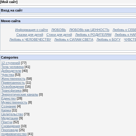
[
Мой сайт
]
Вход на сайт
Меню сайта
Информация о сайте
ЛЮБОВЬ
ЛЮБОВЬ как ЦЕННОСТЬ
Любовь к СЕБ
Сказки для детей
Стихи для детей
Любовь к РОДИТЕЛЯМ
Любовь к НА
Любовь к ЧЕЛОВЕЧЕСТВУ
Любовь к СИЛАМ СВЕТА
Любовь к БОГУ
ЧУВСТ
Categories
12 ступеней
[77]
Тела человека
[41]
Добродетели
[40]
Чувства
[53]
Женственность
[58]
Привязанность
[11]
Освобождение
[16]
Трансфизика
[65]
Энергетические каналы
[0]
Единство
[28]
Мужественность
[8]
Сознание
[4]
Карма
[11]
Целительство
[73]
Медитации
[9]
Притчи
[52]
Сновидения
[10]
Проповеди
[25]
подвижничество
[41]