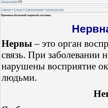
Зороостризм
[15]
Главная
»
Статьи
»
Самопознание
»
Целительство
Причины болезней нервной системы
Нервн
Нервы
– это орган восп
связь. При заболевании 
нарушены восприятие о
людьми.
Не