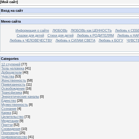
[
Мой сайт
]
Вход на сайт
Меню сайта
Информация о сайте
ЛЮБОВЬ
ЛЮБОВЬ как ЦЕННОСТЬ
Любовь к СЕБ
Сказки для детей
Стихи для детей
Любовь к РОДИТЕЛЯМ
Любовь к НА
Любовь к ЧЕЛОВЕЧЕСТВУ
Любовь к СИЛАМ СВЕТА
Любовь к БОГУ
ЧУВСТ
Categories
12 ступеней
[77]
Тела человека
[41]
Добродетели
[40]
Чувства
[53]
Женственность
[58]
Привязанность
[11]
Освобождение
[16]
Трансфизика
[65]
Энергетические каналы
[0]
Единство
[28]
Мужественность
[8]
Сознание
[4]
Карма
[11]
Целительство
[73]
Медитации
[9]
Притчи
[52]
Сновидения
[10]
Проповеди
[25]
подвижничество
[41]