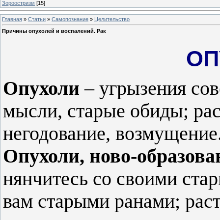
Зороостризм
[15]
Главная
»
Статьи
»
Самопознание
»
Целительство
Причины опухолей и воспалений. Рак
ОП
Опухоли
– угрызения сов
мысли, старые обиды; рас
негодование, возмущение
Опухоли, ново-образова
нянчитесь со своими ст
вам старыми ранами; раст