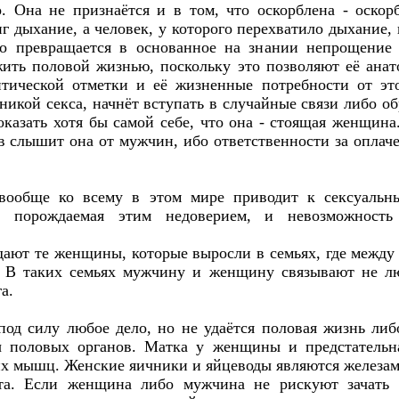
о. Она не признаётся и в том, что оскорблена - оскор
иг дыхание, а человек, у которого перехватило дыхание,
о превращается в основанное на знании непрощение -
жить половой жизнью, поскольку это позволяют её анат
итической отметки и её жизненные потребности от это
хникой секса, начнёт вступать в случайные связи либо о
оказать хотя бы самой себе, что она - стоящая женщина
в слышит она от мужчин, ибо ответственности за оплач
вообще ко всему в этом мире приводит к сексуаль
ь, порождаемая этим недоверием, и невозможность
ают те женщины, которые выросли в семьях, где между 
 В таких семьях мужчину и женщину связывают не люб
а.
под силу любое дело, но не удаётся половая жизнь либо
 половых органов. Матка у женщины и предстательн
ких мышц. Женские яичники и яйцеводы являются железа
та. Если женщина либо мужчина не рискуют зачать р