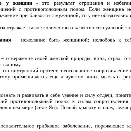
ов у женщин
- это результат отрицания и избега
ношений с противоположным полом. Если женщина не
аждение при близости с мужчиной, то у нее обязательно 
за отражает также количество и качество сексуальной эн
вания
– нежелание быть женщиной; нелюбовь к себе
– отвержение своей женской природы, вина, страх, о
стыдному.
 это внутренний протест, неосознанное сопротивление 
этому примешивается ещё и чувство вины, мысль о грех
ознать и развивать в себе умение и силу отдачи, прият
ший противоположный полюс к силам сопротивления 
одняшнем мире (силе Ян). Познай красоту и силу, лежа
оспалительное грибковое заболевание, поражающее к