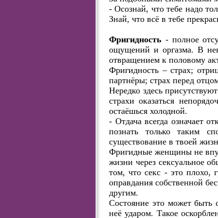
- Осознай, что тебе надо то
Знай, что всё в тебе прекрас
Фригидность
- полное отс
ощущений и оргазма. В не
отвращением к половому акт
Фригидность – страх; отриц
партнёры; страх перед отцом
Нередко здесь присутствую
страхи оказаться непорядо
остаёшься холодной.
- Отдача всегда означает о
познать только таким сп
существование в твоей жизн
Фригидные женщины не впус
жизни через сексуальное об
том, что секс - это плохо
оправдания собственной бес
другим.
Состояние это может быть 
неё ударом. Такое оскорбле