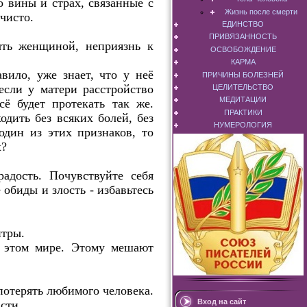
 вины и страх, связанные с
Жизнь после смерти
чисто.
ЕДИНСТВО
ПРИВЯЗАННОСТЬ
ыть женщиной, неприязнь к
ОСВОБОЖДЕНИЕ
КАРМА
вило, уже знает, что у неё
ПРИЧИНЫ БОЛЕЗНЕЙ
сли у матери расстройство
ЦЕЛИТЕЛЬСТВО
МЕДИТАЦИИ
сё будет протекать так же.
ПРАКТИКИ
дить без всяких болей, без
НУМЕРОЛОГИЯ
один из этих признаков, то
х?
адость. Почувствуйте себя
обиды и злость - избавьтесь
нтры.
в этом мире. Этому мешают
потерять любимого человека.
Вход на сайт
сти.