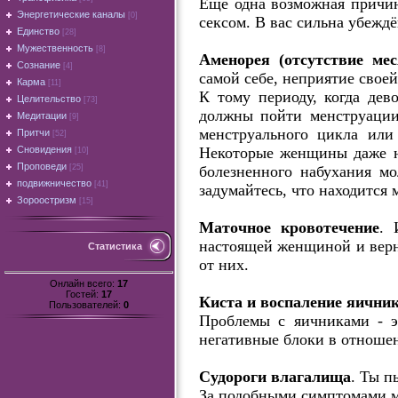
Ещё одна возможная причин
Энергетические каналы
[0]
сексом. В вас сильна убеждё
Единство
[28]
Мужественность
[8]
Аменорея (отсутствие ме
Сознание
[4]
самой себе, неприятие свое
Карма
[11]
К тому периоду, когда дево
Целительство
[73]
должны пойти менструации.
Медитации
[9]
менструального цикла или 
Притчи
[52]
Некоторые женщины даже не
Сновидения
[10]
Проповеди
болезненного набухания мо
[25]
подвижничество
[41]
задумайтесь, что находится
Зороостризм
[15]
Маточное кровотечение
. 
настоящей женщиной и верни
Статистика
от них.
Онлайн всего:
17
Гостей:
17
Киста и воспаление яични
Пользователей:
0
Проблемы с яичниками - э
негативные блоки в отноше
Судороги влагалища
. Ты п
За подобными симптомами мо