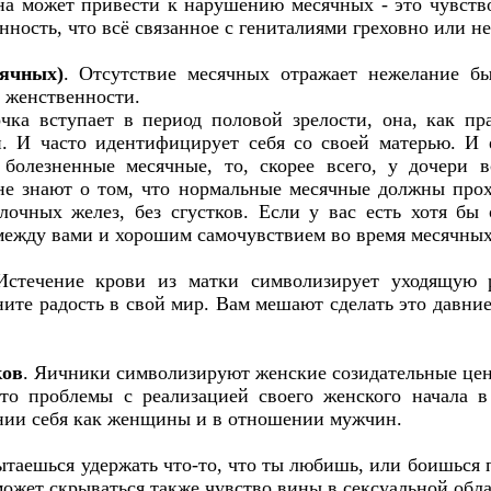
а может привести к нарушению месячных - это чувство
нность, что всё связанное с гениталиями греховно или не
сячных)
. Отсутствие месячных отражает нежелание б
й женственности.
чка вступает в период половой зрелости, она, как пра
 И часто идентифицирует себя со своей матерью. И е
болезненные месячные, то, скорее всего, у дочери в
 знают о том, что нормальные месячные должны прохо
лочных желез, без сгустков. Если у вас есть хотя бы 
 между вами и хорошим самочувствием во время месячны
Истечение крови из матки символизирует уходящую р
те радость в свой мир. Вам мешают сделать это давние 
ков
. Яичники символизируют женские созидательные це
то проблемы с реализацией своего женского начала 
нии себя как женщины и в отношении мужчин.
ытаешься удержать что-то, что ты любишь, или боишься 
жет скрываться также чувство вины в сексуальной обла