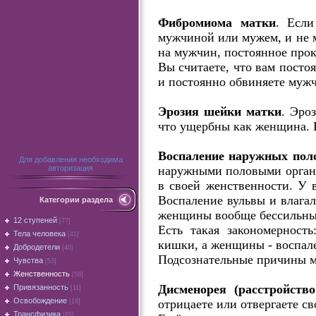
Фибромиома матки
. Если
мужчиной или мужем, и не м
на мужчин, постоянное прок
Вы считаете, что вам посто
и постоянно обвиняете муж
Эрозия шейки матки
. Эро
что ущербны как женщина. В
Воспаление наружных поло
Для добавления необходима
наружными половыми органам
авторизация
в своей женственности. У в
Воспаление вульвы и влагал
Категории раздела
женщины вообще бессильны
12 ступеней
[77]
Есть такая закономерност
Тела человека
[41]
кишки, а женщины - воспал
Добродетели
[40]
Подсознательные причины м
Чувства
[53]
Женственность
[58]
Дисменорея (расстройств
Привязанность
[11]
Освобождение
отрицаете или отвергаете с
[16]
Трансфизика
[65]