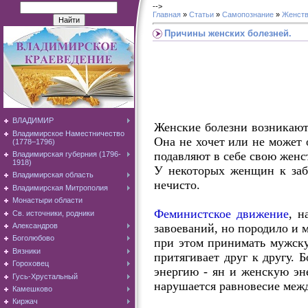
-->
Главная
»
Статьи
»
Самопознание
»
Женств
Причины женских болезней.
ВЛАДИМИР
Женские болезни возникают 
Владимирское Наместничество
Она не хочет или не может
(1778–1796)
подавляют в себе свою женс
Владимирская губерния (1796-
1918)
У некоторых женщин к забо
Владимирская область
нечисто.
Владимирская Митрополия
Монастыри области
Феминистское движение
, н
Св. источники, родники
завоеваний, но породило и 
Александров
Боголюбово
при этом принимать мужску
Вязники
притягивает друг к другу. 
Гороховец
энергию - ян и женскую эн
Гусь-Хрустальный
нарушается равновесие межд
Камешково
Киржач