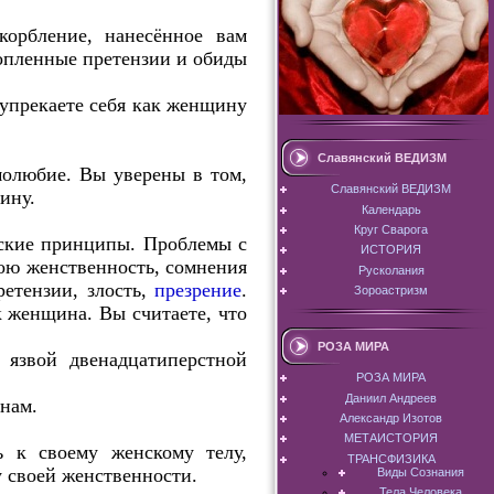
орбление, нанесённое вам
копленные претензии и обиды
упрекаете себя как женщину
Славянский ВЕДИЗМ
молюбие. Вы уверены в том,
Славянский ВЕДИЗМ
ину.
Календарь
Круг Сварога
ские принципы. Проблемы с
ИСТОРИЯ
вою женственность, сомнения
Русколания
ретензии, злость,
презрение
.
Зороастризм
к женщина. Вы считаете, что
РОЗА МИРА
 язвой двенадцатиперстной
РОЗА МИРА
Даниил Андреев
нам.
Александр Изотов
МЕТАИСТОРИЯ
ь к своему женскому телу,
ТРАНСФИЗИКА
у своей женственности.
Виды Сознания
Тела Человека