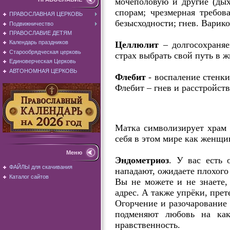
мочеполовую и другие (дых
спорам; чрезмерная требова
ПРАВОСЛАВНАЯ ЦЕРКОВЬ
безысходности; гнев. Варико
Подвижничество
ПРАВОСЛАВИЕ ДЕТЯМ
Календарь праздников
Целлюлит
– долгосохраняе
Старообрядческая церковь
страх выбрать свой путь в ж
Единоверческая Церковь
АВТОНОМНАЯ ЦЕРКОВЬ
Флебит
- воспаление стенк
Флебит – гнев и расстройств
Матка символизирует храм 
себя в этом мире как женщин
Меню
Эндометриоз
. У вас есть
ФАЙЛЫ для скачивания
нападают, ожидаете плохого
Каталог сайтов
Вы не можете и не знаете,
адрес. А также упрёки, пре
Огорчение и разочарование
подменяют любовь на каки
нравственность.