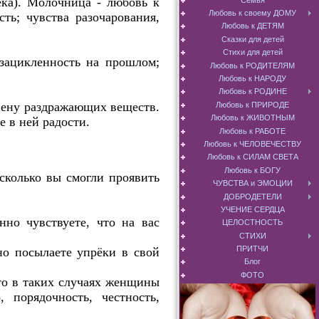
ка). Молочница - любовь к
Любовь к своему ДОМУ
ть; чувства разочарования,
Любовь к ДЕТЯМ
Сказки для детей
Стихи для детей
 зацикленность на прошлом;
Любовь к РОДИТЕЛЯМ
Любовь к НАРОДУ
Любовь к РОДИНЕ
вену раздражающих веществ.
Любовь к ПРИРОДЕ
Любовь к ЖИВОТНЫМ
е в ней радости.
Любовь к РАБОТЕ
Любовь к ЧЕЛОВЕЧЕСТВУ
Любовь к СИЛАМ СВЕТА
Любовь к БОГУ
сколько вы смогли проявить
ЧУВСТВА и ЭМОЦИИ
ДОБРОДЕТЕЛИ
УЧЕНИЕ СЕРДЦА
но чувствуете, что на вас
ЦЕЛОСТНОСТЬ
СТИХИ
ПРИТЧИ
но посылаете упрёки в свой
Блог
ФОТО
то в таких случаях женщины
 порядочность, честность,