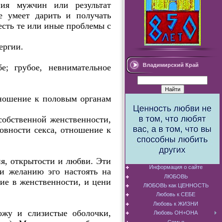
ния мужчин или результат
 умеет дарить и получать
есть те или иные проблемы с
ергии.
Владимирский Край
; грубое, невнимательное
тношение к половым органам
собственной женственности,
овности секса, отношение к
ия, открытости и любви. Эти
Информация о сайте
и желанию эго настоять на
ЛЮБОВЬ
щие в женственности, и цени
ЛЮБОВЬ как ЦЕННОСТЬ
Любовь к СЕБЕ
Любовь к ЖИЗНИ
ожу и слизистые оболочки,
Любовь ОН+ОНА
Семья