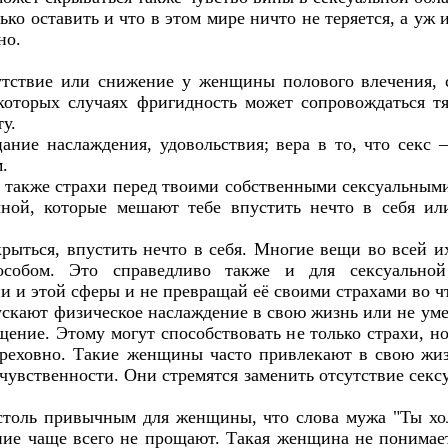
лько оставить и что в этом мире ничто не теряется, а уж 
но.
утствие или снижение у женщины полового влечения, 
которых случаях фригидность может сопровождаться 
у.
ание наслаждения, удовольствия; вера в то, что секс 
.
т также страхи перед твоими собственными сексуальным
чной, которые мешают тебе впустить нечто в себя ил
ткрыться, впустить нечто в себя. Многие вещи во всей 
особом. Это справедливо также и для сексуально
и и этой сферы и не превращай её своими страхами во ч
кают физическое наслаждение в свою жизнь или не уме
щение. Этому могут способствовать не только страхи, но
, греховно. Такие женщины часто привлекают в свою жи
чувственности. Они стремятся заменить отсутствие секс
столь привычным для женщины, что слова мужа "Ты хо
ние чаще всего не прощают. Такая женщина не понимает,