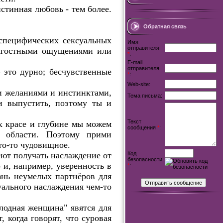
истинная любовь - тем более.
Обратная связь
специфических сексуальных
Имя
отправителя
тягостными ощущениями или
*
:
E-mail
отправителя
– это дурно; бесчувственные
*
:
Web-site:
и желаниями и инстинктами,
Тема письма:
и выпустить, поэтому ты и
Текст
их красе и глубине мы можем
сообщения
*
:
й области. Поэтому прими
то-то чудовищное.
ют получать наслаждение от
Код
безопасности
 и, например, уверенность в
*
:
знь неумелых партнёров для
уального наслаждения чем-то
лодная женщина" явятся для
 когда говорят, что суровая