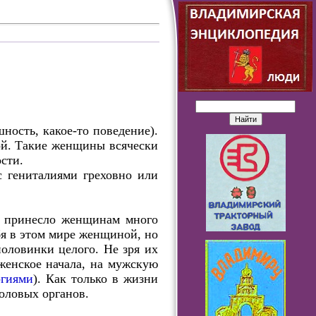
ность, какое-то поведение).
ой. Такие женщины всячески
сти.
с гениталиями греховно или
но принесло женщинам много
бя в этом мире женщиной, но
оловинки целого. Не зря их
 женское начала, на мужскую
ргиями
). Как только в жизни
оловых органов.