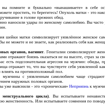
 вы помните и буквально «вынашиваете» в себе оск
ожете простить, то берегитесь! Опухоль матки - это на
ручивание в голове прежних обид.
янно наносили удары по женскому самолюбию. Вы часто 
чин.
зия шейки матки символизирует уязвлённое женское са
ы не можете и не знаете, как реализовать себя как женщ
вых органов, вагинит
. Гениталии символизируют жен
и отражают боязнь оказаться не на высоте, страх за с
ас есть подсознательная агрессия на мужчин: обиды, п
ища отражает то, что вы чувствуете себя уязвленной ка
 влиять на противоположный пол.
ь: мужчины с уязвленным самолюбием чаще страдают
ением наружных половых органов.
ы уже выяснили - это «хроническая»
Неприязнь
к мужчи
о менструального цикла)
. Вы испытываете ненавист
вою женственность. Или испытываете сомнения по повод