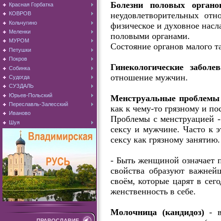
Болезни половых орган
Красная Горбатка
неудовлетворительных от
КОВРОВ
Кольчугино
физическое и духовное насл
Меленки
половыми органами.
МУРОМ
Состояние органов малого та
Петушки
Покров
Гинекологические заболе
Собинка
отношение мужчин.
Судогда
СУЗДАЛЬ
Юрьев-Польский
Менструальные проблемы
Переславль-Залесский
как к чему-то грязному и по
Иваново
Проблемы с менструацией -
Шуя
сексу и мужчине. Часто к 
сексу как грязному занятию.
- Быть женщиной означает п
свойства образуют важней
своём, которые царят в сег
женственность в себе.
Молочница (кандидоз)
- в
ПРАВОСЛАВИЕ