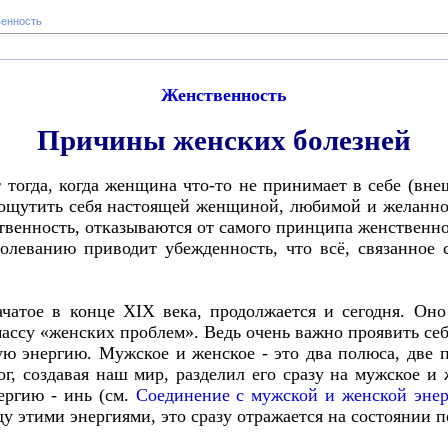
енность
Женственность
Причины женских болезней
тогда, когда женщина что-то не принимает в себе (внеш
 ощутить себя настоящей женщиной, любимой и желанн
твенность, отказываются от самого принципа женственно
леванию приводит убежденность, что всё, связанное 
ачатое в конце XIX века, продолжается и сегодня. О
массу «женских проблем». Ведь очень важно проявить се
ю энергию. Мужское и женское - это два полюса, две п
Бог, создавая наш мир, разделил его сразу на мужское и
ергию - инь (см.
Соединение с мужской и женской эне
у этими энергиями, это сразу отражается на состоянии п