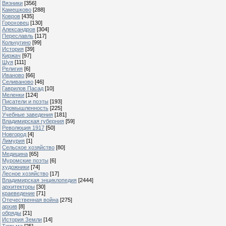
Вязники
[356]
Камешково
[288]
Ковров
[435]
Гороховец
[130]
Александров
[304]
Переславль
[117]
Кольчугино
[99]
История
[39]
Киржач
[97]
Шуя
[111]
Религия
[6]
Иваново
[66]
Селиваново
[46]
Гаврилов Пасад
[10]
Меленки
[124]
Писатели и поэты
[193]
Промышленность
[225]
Учебные заведения
[181]
Владимирская губерния
[59]
Революция 1917
[50]
Новгород
[4]
Лимурия
[1]
Сельское хозяйство
[80]
Медицина
[65]
Муромские поэты
[6]
художники
[74]
Лесное хозяйство
[17]
Владимирская энциклопедия
[2444]
архитекторы
[30]
краеведение
[71]
Отечественная война
[275]
архив
[8]
обряды
[21]
История Земли
[14]
Тюрьма
[25]