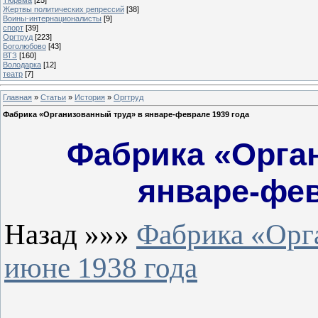
Жертвы политических репрессий
[38]
Воины-интернационалисты
[9]
спорт
[39]
Оргтруд
[223]
Боголюбово
[43]
ВТЗ
[160]
Володарка
[12]
театр
[7]
Главная
»
Статьи
»
История
»
Оргтруд
Фабрика «Организованный труд» в январе-феврале 1939 года
Фабрика «Орга
январе-фев
Назад »»»
Фабрика «Орга
июне 1938 года