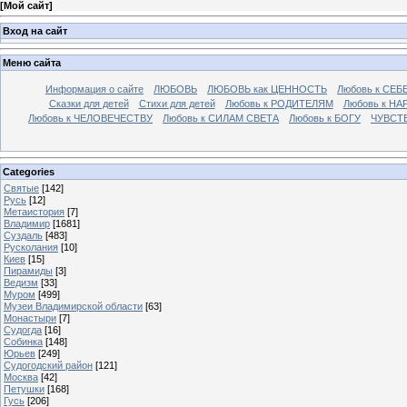
[
Мой сайт
]
Вход на сайт
Меню сайта
Информация о сайте
ЛЮБОВЬ
ЛЮБОВЬ как ЦЕННОСТЬ
Любовь к СЕБ
Сказки для детей
Стихи для детей
Любовь к РОДИТЕЛЯМ
Любовь к НА
Любовь к ЧЕЛОВЕЧЕСТВУ
Любовь к СИЛАМ СВЕТА
Любовь к БОГУ
ЧУВСТ
Categories
Святые
[142]
Русь
[12]
Метаистория
[7]
Владимир
[1681]
Суздаль
[483]
Русколания
[10]
Киев
[15]
Пирамиды
[3]
Ведизм
[33]
Муром
[499]
Музеи Владимирской области
[63]
Монастыри
[7]
Судогда
[16]
Собинка
[148]
Юрьев
[249]
Судогодский район
[121]
Москва
[42]
Петушки
[168]
Гусь
[206]