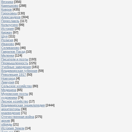
Вязники
[356]
Камешково
[288]
Ковров
[435]
Гороховец
[130]
Александров
[304]
Переславль
[117]
Кольчугино
[99]
История
[39]
Киржач
[97]
Шуя
[111]
Религия
[6]
Иваново
[66]
Селиваново
[46]
Гаврилов Пасад
[10]
Меленки
[124]
Писатели и поэты
[193]
Промышленность
[225]
Учебные заведения
[181]
Владимирская губерния
[59]
Революция 1917
[50]
Новгород
[4]
Лимурия
[1]
Сельское хозяйство
[80]
Медицина
[65]
Муромские поэты
[6]
художники
[74]
Лесное хозяйство
[17]
Владимирская энциклопедия
[2444]
архитекторы
[30]
краеведение
[71]
Отечественная война
[275]
архив
[8]
обряды
[21]
История Земли
[14]
Тюрьма
[25]