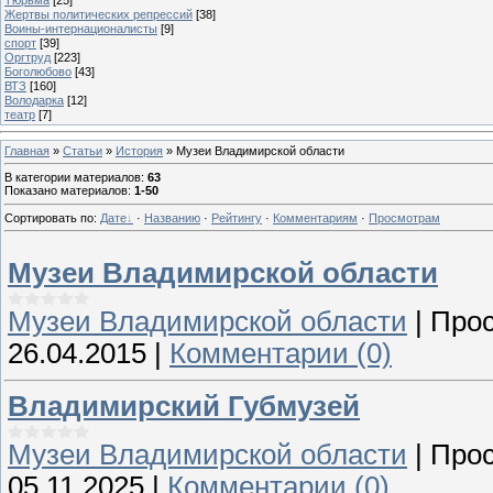
Жертвы политических репрессий
[38]
Воины-интернационалисты
[9]
спорт
[39]
Оргтруд
[223]
Боголюбово
[43]
ВТЗ
[160]
Володарка
[12]
театр
[7]
Главная
»
Статьи
»
История
» Музеи Владимирской области
В категории материалов
:
63
Показано материалов
:
1-50
Сортировать по
:
Дате
·
Названию
·
Рейтингу
·
Комментариям
·
Просмотрам
Музеи Владимирской области
Музеи Владимирской области
|
Прос
26.04.2015
|
Комментарии (0)
Владимирский Губмузей
Музеи Владимирской области
|
Прос
05.11.2025
|
Комментарии (0)