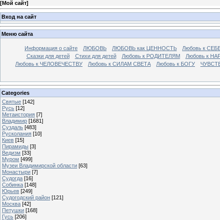
[
Мой сайт
]
Вход на сайт
Меню сайта
Информация о сайте
ЛЮБОВЬ
ЛЮБОВЬ как ЦЕННОСТЬ
Любовь к СЕБ
Сказки для детей
Стихи для детей
Любовь к РОДИТЕЛЯМ
Любовь к НА
Любовь к ЧЕЛОВЕЧЕСТВУ
Любовь к СИЛАМ СВЕТА
Любовь к БОГУ
ЧУВСТ
Categories
Святые
[142]
Русь
[12]
Метаистория
[7]
Владимир
[1681]
Суздаль
[483]
Русколания
[10]
Киев
[15]
Пирамиды
[3]
Ведизм
[33]
Муром
[499]
Музеи Владимирской области
[63]
Монастыри
[7]
Судогда
[16]
Собинка
[148]
Юрьев
[249]
Судогодский район
[121]
Москва
[42]
Петушки
[168]
Гусь
[206]