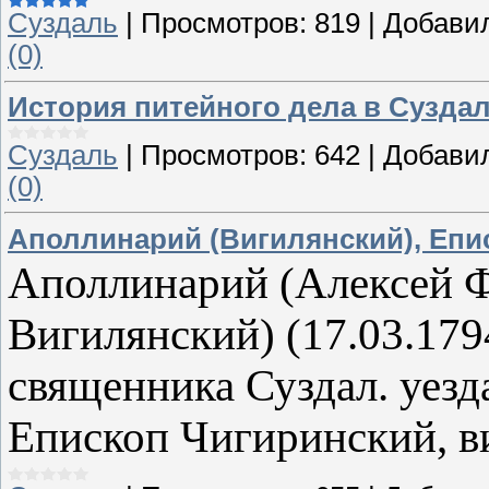
Суздаль
|
Просмотров:
819
|
Добави
(0)
История питейного дела в Суздале в
Суздаль
|
Просмотров:
642
|
Добави
(0)
Аполлинарий (Вигилянский), Епи
Аполлинарий (Алексей Ф
Вигилянский) (17.03.1794
священника Суздал. уез
Епископ Чигиринский, в