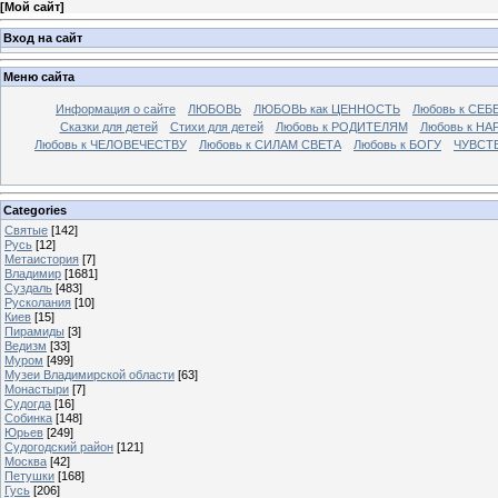
[
Мой сайт
]
Вход на сайт
Меню сайта
Информация о сайте
ЛЮБОВЬ
ЛЮБОВЬ как ЦЕННОСТЬ
Любовь к СЕБ
Сказки для детей
Стихи для детей
Любовь к РОДИТЕЛЯМ
Любовь к НА
Любовь к ЧЕЛОВЕЧЕСТВУ
Любовь к СИЛАМ СВЕТА
Любовь к БОГУ
ЧУВСТ
Categories
Святые
[142]
Русь
[12]
Метаистория
[7]
Владимир
[1681]
Суздаль
[483]
Русколания
[10]
Киев
[15]
Пирамиды
[3]
Ведизм
[33]
Муром
[499]
Музеи Владимирской области
[63]
Монастыри
[7]
Судогда
[16]
Собинка
[148]
Юрьев
[249]
Судогодский район
[121]
Москва
[42]
Петушки
[168]
Гусь
[206]