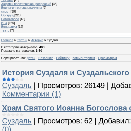
Жертвы политических репрессий
[38]
Воины-интернационалисты
[9]
спорт
[39]
Оргтруд
[223]
Боголюбово
[43]
ВТЗ
[160]
Володарка
[12]
театр
[7]
Главная
»
Статьи
»
История
» Суздаль
В категории материалов
:
483
Показано материалов
:
1-50
Сортировать по
:
Дате
·
Названию
·
Рейтингу
·
Комментариям
·
Просмотрам
История Суздаля и Суздальского
Суздаль
|
Просмотров:
26149
|
Доба
Комментарии (1)
Храм Святого Иоанна Богослова 
Суздаль
|
Просмотров:
62
|
Добавил:
(0)