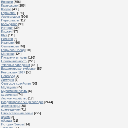
Вязники
[356]
Камешково
[288]
Ковров
[435]
Гороховец
[130]
Александров
[304]
Переславль
[117]
Кольчугино
[99]
История
[39]
Киржач
[97]
Шуя
[111]
Религия
[6]
Иваново
[66]
Селиваново
[46]
Гаврилов Пасад
[10]
Меленки
[124]
Писатели и поэты
[193]
Промышленность
[225]
Учебные заведения
[181]
Владимирская губерния
[59]
Революция 1917
[50]
Новгород
[4]
Лимурия
[1]
Сельское хозяйство
[80]
Медицина
[65]
Муромские поэты
[6]
художники
[74]
Лесное хозяйство
[17]
Владимирская энциклопедия
[2444]
архитекторы
[30]
краеведение
[71]
Отечественная война
[275]
архив
[8]
обряды
[21]
История Земли
[14]
Тюрьма
[25]