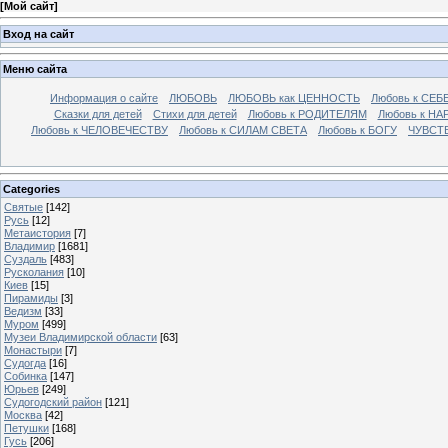
[
Мой сайт
]
Вход на сайт
Меню сайта
Информация о сайте
ЛЮБОВЬ
ЛЮБОВЬ как ЦЕННОСТЬ
Любовь к СЕБ
Сказки для детей
Стихи для детей
Любовь к РОДИТЕЛЯМ
Любовь к НА
Любовь к ЧЕЛОВЕЧЕСТВУ
Любовь к СИЛАМ СВЕТА
Любовь к БОГУ
ЧУВСТ
Categories
Святые
[142]
Русь
[12]
Метаистория
[7]
Владимир
[1681]
Суздаль
[483]
Русколания
[10]
Киев
[15]
Пирамиды
[3]
Ведизм
[33]
Муром
[499]
Музеи Владимирской области
[63]
Монастыри
[7]
Судогда
[16]
Собинка
[147]
Юрьев
[249]
Судогодский район
[121]
Москва
[42]
Петушки
[168]
Гусь
[206]