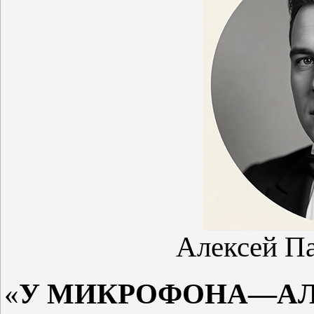
Алексей П
«
У МИКРОФОНА—АЛ