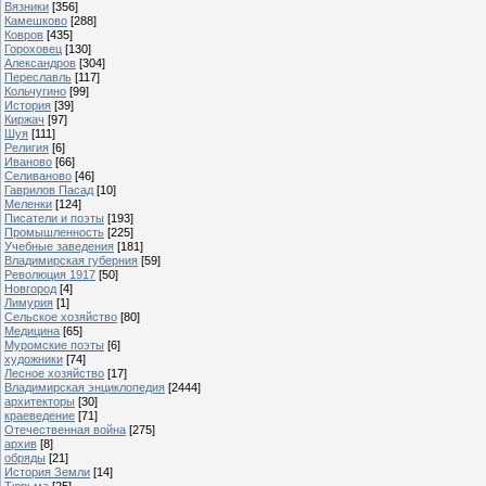
Вязники
[356]
Камешково
[288]
Ковров
[435]
Гороховец
[130]
Александров
[304]
Переславль
[117]
Кольчугино
[99]
История
[39]
Киржач
[97]
Шуя
[111]
Религия
[6]
Иваново
[66]
Селиваново
[46]
Гаврилов Пасад
[10]
Меленки
[124]
Писатели и поэты
[193]
Промышленность
[225]
Учебные заведения
[181]
Владимирская губерния
[59]
Революция 1917
[50]
Новгород
[4]
Лимурия
[1]
Сельское хозяйство
[80]
Медицина
[65]
Муромские поэты
[6]
художники
[74]
Лесное хозяйство
[17]
Владимирская энциклопедия
[2444]
архитекторы
[30]
краеведение
[71]
Отечественная война
[275]
архив
[8]
обряды
[21]
История Земли
[14]
Тюрьма
[25]