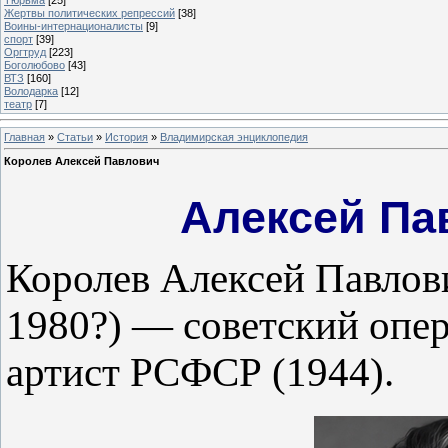
Жертвы политических репрессий
[38]
Воины-интернационалисты
[9]
спорт
[39]
Оргтруд
[223]
Боголюбово
[43]
ВТЗ
[160]
Володарка
[12]
театр
[7]
Главная
»
Статьи
»
История
»
Владимирская энциклопедия
Королев Алексей Павлович
Алексей Па
Королев Алексей Павлов
1980?) — советский опер
артист РСФСР (1944).