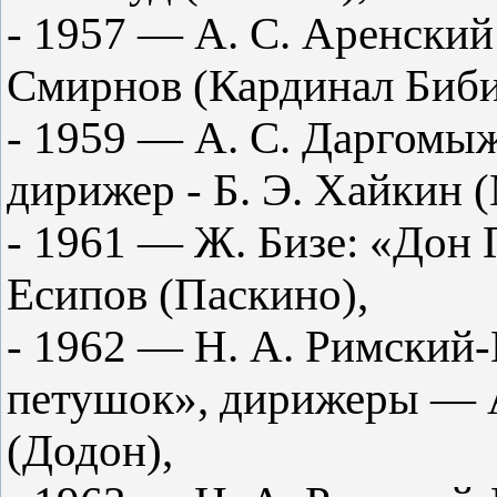
- 1957 — А. С. Аренский
Смирнов (Кардинал Биби
- 1959 — А. С. Даргомы
дирижер - Б. Э. Хайкин 
- 1961 — Ж. Бизе: «Дон
Есипов (Паскино),
- 1962 — Н. А. Римский-
петушок», дирижеры — А
(Додон),