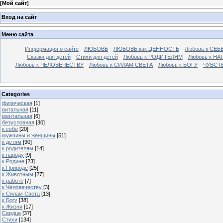
[
Мой сайт
]
Вход на сайт
Меню сайта
Информация о сайте
ЛЮБОВЬ
ЛЮБОВЬ как ЦЕННОСТЬ
Любовь к СЕБ
Сказки для детей
Стихи для детей
Любовь к РОДИТЕЛЯМ
Любовь к НА
Любовь к ЧЕЛОВЕЧЕСТВУ
Любовь к СИЛАМ СВЕТА
Любовь к БОГУ
ЧУВСТ
Categories
физическая
[1]
витальная
[11]
ментальная
[6]
безусловная
[30]
к себе
[20]
мужчины и женщины
[51]
к детям
[90]
к родителям
[14]
к народу
[9]
к Родине
[23]
к Природе
[25]
к Животным
[27]
к работе
[7]
к Человечеству
[3]
к Силам Света
[13]
к Богу
[38]
к Жизни
[17]
Сердце
[37]
Стихи
[134]