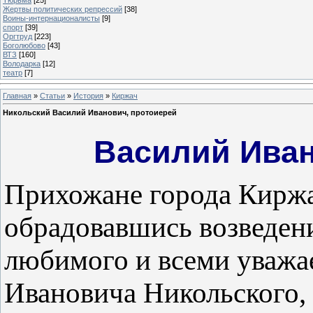
Жертвы политических репрессий
[38]
Воины-интернационалисты
[9]
спорт
[39]
Оргтруд
[223]
Боголюбово
[43]
ВТЗ
[160]
Володарка
[12]
театр
[7]
Главная
»
Статьи
»
История
»
Киржач
Никольский Василий Иванович, протоиерей
Василий Ива
Прихожане города Кирж
обрадовавшись возведени
любимого и всеми уважа
Ивановича Никольского, 