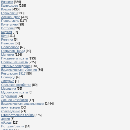
Вязники
[356]
Камешково
[288]
Ковров
[435]
Гороховец
[130]
Александров
[304]
Переславль
[117]
Кольчугино
[99]
История
[39]
Киржач
[97]
Шуя
[111]
Религия
[6]
Иваново
[66]
Селиваново
[46]
Гаврилов Пасад
[10]
Меленки
[124]
Писатели и поэты
[193]
Промышленность
[225]
Учебные заведения
[181]
Владимирская губерния
[59]
Революция 1917
[50]
Новгород
[4]
Лимурия
[1]
Сельское хозяйство
[80]
Медицина
[65]
Муромские поэты
[6]
художники
[74]
Лесное хозяйство
[17]
Владимирская энциклопедия
[2444]
архитекторы
[30]
краеведение
[71]
Отечественная война
[275]
архив
[8]
обряды
[21]
История Земли
[14]
Тюрьма
[25]