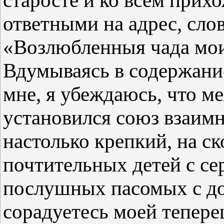
старосте и ко всем при
ответными на адрес, сло
«Возлюбленныя чада мо
Вдумываясь в содержани
мне, я убеждаюсь, что м
установился союз взаим
настолько крепкий, на с
почтительных детей с се
послушных пасомых с д
сорадуетесь моей тепере