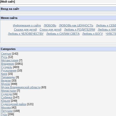
[
Мой сайт
]
Вход на сайт
Меню сайта
Информация о сайте
ЛЮБОВЬ
ЛЮБОВЬ как ЦЕННОСТЬ
Любовь к СЕБ
Сказки для детей
Стихи для детей
Любовь к РОДИТЕЛЯМ
Любовь к НА
Любовь к ЧЕЛОВЕЧЕСТВУ
Любовь к СИЛАМ СВЕТА
Любовь к БОГУ
ЧУВСТ
Categories
Святые
[142]
Русь
[12]
Метаистория
[7]
Владимир
[1681]
Суздаль
[483]
Русколания
[10]
Киев
[15]
Пирамиды
[3]
Ведизм
[33]
Муром
[499]
Музеи Владимирской области
[63]
Монастыри
[7]
Судогда
[16]
Собинка
[147]
Юрьев
[249]
Судогодский район
[121]
Москва
[42]
Петушки
[168]
Гусь
[206]