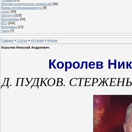
Жертвы политических репрессий
[38]
Воины-интернационалисты
[9]
спорт
[39]
Оргтруд
[223]
Боголюбово
[43]
ВТЗ
[160]
Володарка
[12]
театр
[7]
Главная
»
Статьи
»
История
»
Муром
Королев Николай Андреевич
Королев Ни
Д. ПУДКОВ. СТЕРЖЕНЬ 