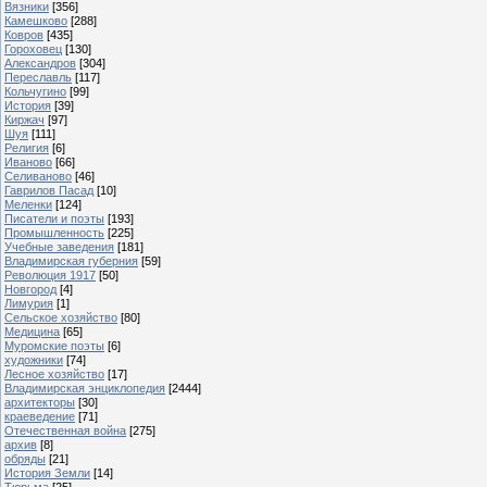
Вязники
[356]
Камешково
[288]
Ковров
[435]
Гороховец
[130]
Александров
[304]
Переславль
[117]
Кольчугино
[99]
История
[39]
Киржач
[97]
Шуя
[111]
Религия
[6]
Иваново
[66]
Селиваново
[46]
Гаврилов Пасад
[10]
Меленки
[124]
Писатели и поэты
[193]
Промышленность
[225]
Учебные заведения
[181]
Владимирская губерния
[59]
Революция 1917
[50]
Новгород
[4]
Лимурия
[1]
Сельское хозяйство
[80]
Медицина
[65]
Муромские поэты
[6]
художники
[74]
Лесное хозяйство
[17]
Владимирская энциклопедия
[2444]
архитекторы
[30]
краеведение
[71]
Отечественная война
[275]
архив
[8]
обряды
[21]
История Земли
[14]
Тюрьма
[25]