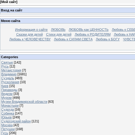
[
Мой сайт
]
Вход на сайт
Меню сайта
Информация о сайте
ЛЮБОВЬ
ЛЮБОВЬ как ЦЕННОСТЬ
Любовь к СЕБ
Сказки для детей
Стихи для детей
Любовь к РОДИТЕЛЯМ
Любовь к НА
Любовь к ЧЕЛОВЕЧЕСТВУ
Любовь к СИЛАМ СВЕТА
Любовь к БОГУ
ЧУВСТ
Categories
Святые
[142]
Русь
[12]
Метаистория
[7]
Владимир
[1681]
Суздаль
[483]
Русколания
[10]
Киев
[15]
Пирамиды
[3]
Ведизм
[33]
Муром
[499]
Музеи Владимирской области
[63]
Монастыри
[7]
Судогда
[16]
Собинка
[147]
Юрьев
[249]
Судогодский район
[121]
Москва
[42]
Петушки
[168]
Гусь
[206]