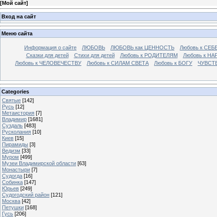
[
Мой сайт
]
Вход на сайт
Меню сайта
Информация о сайте
ЛЮБОВЬ
ЛЮБОВЬ как ЦЕННОСТЬ
Любовь к СЕБ
Сказки для детей
Стихи для детей
Любовь к РОДИТЕЛЯМ
Любовь к НА
Любовь к ЧЕЛОВЕЧЕСТВУ
Любовь к СИЛАМ СВЕТА
Любовь к БОГУ
ЧУВСТ
Categories
Святые
[142]
Русь
[12]
Метаистория
[7]
Владимир
[1681]
Суздаль
[483]
Русколания
[10]
Киев
[15]
Пирамиды
[3]
Ведизм
[33]
Муром
[499]
Музеи Владимирской области
[63]
Монастыри
[7]
Судогда
[16]
Собинка
[147]
Юрьев
[249]
Судогодский район
[121]
Москва
[42]
Петушки
[168]
Гусь
[206]