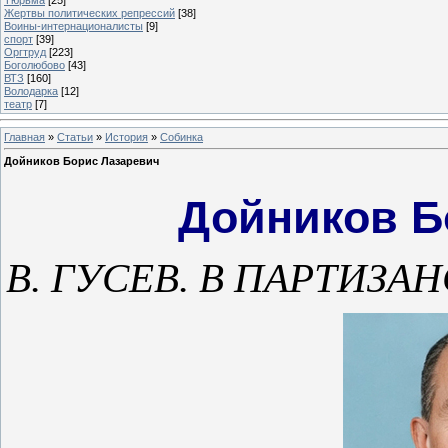
Жертвы политических репрессий
[38]
Воины-интернационалисты
[9]
спорт
[39]
Оргтруд
[223]
Боголюбово
[43]
ВТЗ
[160]
Володарка
[12]
театр
[7]
Главная
»
Статьи
»
История
»
Собинка
Дойников Борис Лазаревич
Дойников Б
В. ГУСЕВ. В ПАРТИЗАН