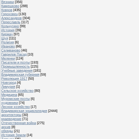
Вязники
[356]
Камешково
[288]
Ковров
[435]
Гороховец
[130]
Александров
[304]
Переславль
[117]
Кольчугино
[99]
История
[39]
Киржач
[97]
Шуя
[111]
Религия
[6]
Иваново
[66]
Селиваново
[46]
Гаврилов Пасад
[10]
Меленки
[124]
Писатели и поэты
[193]
Промышленность
[225]
Учебные заведения
[181]
Владимирская губерния
[59]
Революция 1917
[50]
Новгород
[4]
Лимурия
[1]
Сельское хозяйство
[80]
Медицина
[65]
Муромские поэты
[6]
художники
[74]
Лесное хозяйство
[17]
Владимирская энциклопедия
[2444]
архитекторы
[30]
краеведение
[71]
Отечественная война
[275]
архив
[8]
обряды
[21]
История Земли
[14]
Тюрьма
[25]