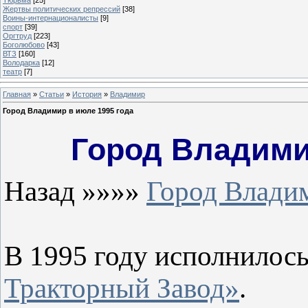
Жертвы политических репрессий
[38]
Воины-интернационалисты
[9]
спорт
[39]
Оргтруд
[223]
Боголюбово
[43]
ВТЗ
[160]
Володарка
[12]
театр
[7]
Главная
»
Статьи
»
История
»
Владимир
Город Владимир в июле 1995 года
Город Владими
Назад »»»»
Город Владим
В 1995 году исполнилось
Тракторный Завод»
.