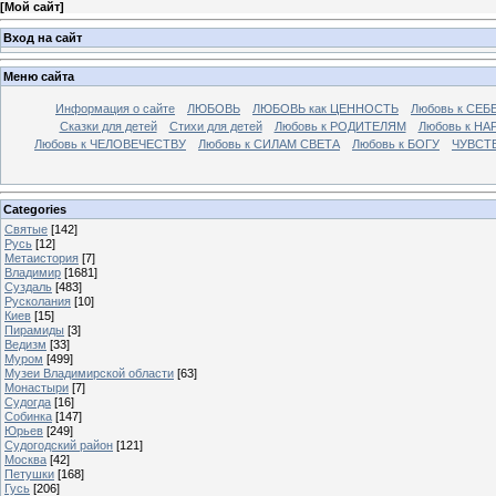
[
Мой сайт
]
Вход на сайт
Меню сайта
Информация о сайте
ЛЮБОВЬ
ЛЮБОВЬ как ЦЕННОСТЬ
Любовь к СЕБ
Сказки для детей
Стихи для детей
Любовь к РОДИТЕЛЯМ
Любовь к НА
Любовь к ЧЕЛОВЕЧЕСТВУ
Любовь к СИЛАМ СВЕТА
Любовь к БОГУ
ЧУВСТ
Categories
Святые
[142]
Русь
[12]
Метаистория
[7]
Владимир
[1681]
Суздаль
[483]
Русколания
[10]
Киев
[15]
Пирамиды
[3]
Ведизм
[33]
Муром
[499]
Музеи Владимирской области
[63]
Монастыри
[7]
Судогда
[16]
Собинка
[147]
Юрьев
[249]
Судогодский район
[121]
Москва
[42]
Петушки
[168]
Гусь
[206]