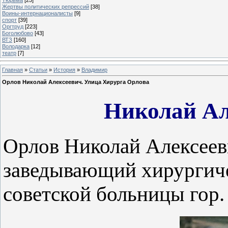
Жертвы политических репрессий
[38]
Воины-интернационалисты
[9]
спорт
[39]
Оргтруд
[223]
Боголюбово
[43]
ВТЗ
[160]
Володарка
[12]
театр
[7]
Главная
»
Статьи
»
История
»
Владимир
Орлов Николай Алексеевич. Улица Хирурга Орлова
Николай Ал
Орлов Николай Алексееви
заведывающий хирургиче
советской больницы гор.