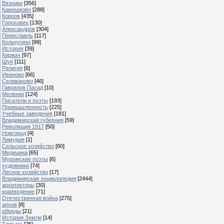
Вязники
[356]
Камешково
[288]
Ковров
[435]
Гороховец
[130]
Александров
[304]
Переславль
[117]
Кольчугино
[99]
История
[39]
Киржач
[97]
Шуя
[111]
Религия
[6]
Иваново
[66]
Селиваново
[46]
Гаврилов Пасад
[10]
Меленки
[124]
Писатели и поэты
[193]
Промышленность
[225]
Учебные заведения
[181]
Владимирская губерния
[59]
Революция 1917
[50]
Новгород
[4]
Лимурия
[1]
Сельское хозяйство
[80]
Медицина
[65]
Муромские поэты
[6]
художники
[74]
Лесное хозяйство
[17]
Владимирская энциклопедия
[2444]
архитекторы
[30]
краеведение
[71]
Отечественная война
[275]
архив
[8]
обряды
[21]
История Земли
[14]
Тюрьма
[25]