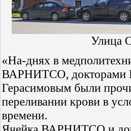
Улица О
«Ha-днях в медполитехн
ВАРНИТСО, докторами Н
Герасимовым были прочи
переливании крови в усл
времени.
Ячейка ВАРНИТСО и докл