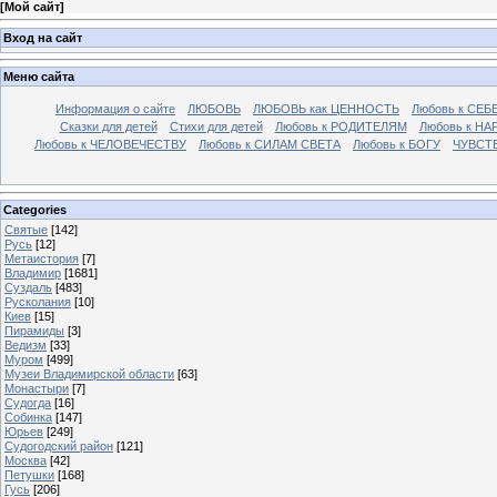
[
Мой сайт
]
Вход на сайт
Меню сайта
Информация о сайте
ЛЮБОВЬ
ЛЮБОВЬ как ЦЕННОСТЬ
Любовь к СЕБ
Сказки для детей
Стихи для детей
Любовь к РОДИТЕЛЯМ
Любовь к НА
Любовь к ЧЕЛОВЕЧЕСТВУ
Любовь к СИЛАМ СВЕТА
Любовь к БОГУ
ЧУВСТ
Categories
Святые
[142]
Русь
[12]
Метаистория
[7]
Владимир
[1681]
Суздаль
[483]
Русколания
[10]
Киев
[15]
Пирамиды
[3]
Ведизм
[33]
Муром
[499]
Музеи Владимирской области
[63]
Монастыри
[7]
Судогда
[16]
Собинка
[147]
Юрьев
[249]
Судогодский район
[121]
Москва
[42]
Петушки
[168]
Гусь
[206]