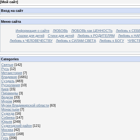
[
Мой сайт
]
Вход на сайт
Меню сайта
Информация о сайте
ЛЮБОВЬ
ЛЮБОВЬ как ЦЕННОСТЬ
Любовь к СЕБ
Сказки для детей
Стихи для детей
Любовь к РОДИТЕЛЯМ
Любовь к НА
Любовь к ЧЕЛОВЕЧЕСТВУ
Любовь к СИЛАМ СВЕТА
Любовь к БОГУ
ЧУВСТ
Categories
Святые
[142]
Русь
[12]
Метаистория
[7]
Владимир
[1681]
Суздаль
[483]
Русколания
[10]
Киев
[15]
Пирамиды
[3]
Ведизм
[33]
Муром
[499]
Музеи Владимирской области
[63]
Монастыри
[7]
Судогда
[16]
Собинка
[147]
Юрьев
[249]
Судогодский район
[121]
Москва
[42]
Петушки
[168]
Гусь
[206]