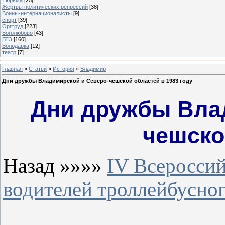
Жертвы политических репрессий
[38]
Воины-интернационалисты
[9]
спорт
[39]
Оргтруд
[223]
Боголюбово
[43]
ВТЗ
[160]
Володарка
[12]
театр
[7]
Главная
»
Статьи
»
История
»
Владимир
Дни дружбы Владимирской и Северо-чешской областей в 1983 году
Дни дружбы Вла
чешско
Назад »»»»
IV Всеросси
водителей троллейбусног