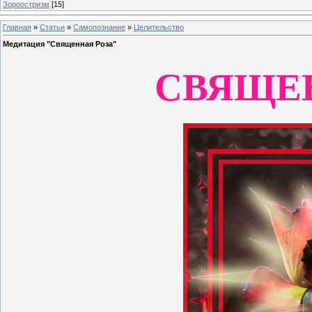
Зороостризм
[15]
Главная
»
Статьи
»
Самопознание
»
Целительство
Медитация "Священная Роза"
СВЯЩЕ