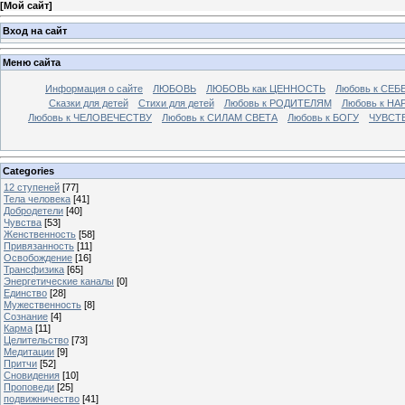
[
Мой сайт
]
Вход на сайт
Меню сайта
Информация о сайте
ЛЮБОВЬ
ЛЮБОВЬ как ЦЕННОСТЬ
Любовь к СЕБ
Сказки для детей
Стихи для детей
Любовь к РОДИТЕЛЯМ
Любовь к НА
Любовь к ЧЕЛОВЕЧЕСТВУ
Любовь к СИЛАМ СВЕТА
Любовь к БОГУ
ЧУВСТ
Categories
12 ступеней
[77]
Тела человека
[41]
Добродетели
[40]
Чувства
[53]
Женственность
[58]
Привязанность
[11]
Освобождение
[16]
Трансфизика
[65]
Энергетические каналы
[0]
Единство
[28]
Мужественность
[8]
Сознание
[4]
Карма
[11]
Целительство
[73]
Медитации
[9]
Притчи
[52]
Сновидения
[10]
Проповеди
[25]
подвижничество
[41]