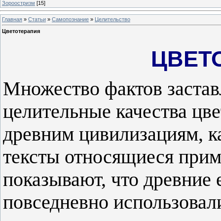
Зороостризм
[15]
Главная
»
Статьи
»
Самопознание
»
Целительство
Цветотерапия
ЦВЕТ
Множество фактов застав
целительные качества цв
древним цивилизациям, к
тексты относящиеся пример
показывают, что древние 
повседневно использовали