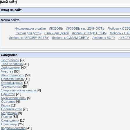
[
Мой сайт
]
Вход на сайт
Меню сайта
Информация о сайте
ЛЮБОВЬ
ЛЮБОВЬ как ЦЕННОСТЬ
Любовь к СЕБ
Сказки для детей
Стихи для детей
Любовь к РОДИТЕЛЯМ
Любовь к НА
Любовь к ЧЕЛОВЕЧЕСТВУ
Любовь к СИЛАМ СВЕТА
Любовь к БОГУ
ЧУВСТ
Categories
12 ступеней
[77]
Тела человека
[41]
Добродетели
[40]
Чувства
[53]
Женственность
[58]
Привязанность
[11]
Освобождение
[16]
Трансфизика
[65]
Энергетические каналы
[0]
Единство
[28]
Мужественность
[8]
Сознание
[4]
Карма
[11]
Целительство
[73]
Медитации
[9]
Притчи
[52]
Сновидения
[10]
Проповеди
[25]
подвижничество
[41]