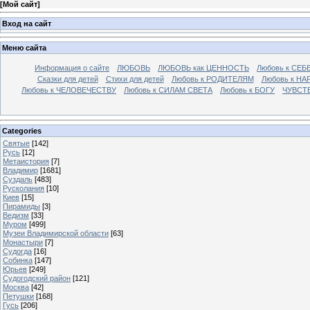
[
Мой сайт
]
Вход на сайт
Меню сайта
Информация о сайте
ЛЮБОВЬ
ЛЮБОВЬ как ЦЕННОСТЬ
Любовь к СЕБ
Сказки для детей
Стихи для детей
Любовь к РОДИТЕЛЯМ
Любовь к НА
Любовь к ЧЕЛОВЕЧЕСТВУ
Любовь к СИЛАМ СВЕТА
Любовь к БОГУ
ЧУВСТ
Categories
Святые
[142]
Русь
[12]
Метаистория
[7]
Владимир
[1681]
Суздаль
[483]
Русколания
[10]
Киев
[15]
Пирамиды
[3]
Ведизм
[33]
Муром
[499]
Музеи Владимирской области
[63]
Монастыри
[7]
Судогда
[16]
Собинка
[147]
Юрьев
[249]
Судогодский район
[121]
Москва
[42]
Петушки
[168]
Гусь
[206]