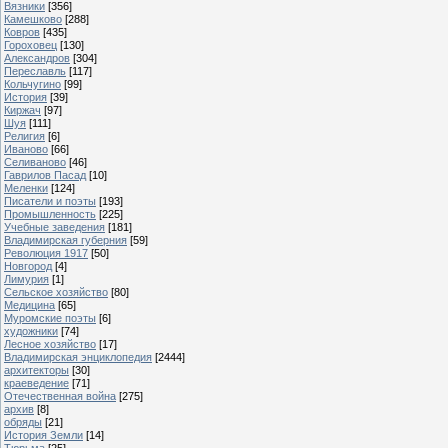
Вязники
[356]
Камешково
[288]
Ковров
[435]
Гороховец
[130]
Александров
[304]
Переславль
[117]
Кольчугино
[99]
История
[39]
Киржач
[97]
Шуя
[111]
Религия
[6]
Иваново
[66]
Селиваново
[46]
Гаврилов Пасад
[10]
Меленки
[124]
Писатели и поэты
[193]
Промышленность
[225]
Учебные заведения
[181]
Владимирская губерния
[59]
Революция 1917
[50]
Новгород
[4]
Лимурия
[1]
Сельское хозяйство
[80]
Медицина
[65]
Муромские поэты
[6]
художники
[74]
Лесное хозяйство
[17]
Владимирская энциклопедия
[2444]
архитекторы
[30]
краеведение
[71]
Отечественная война
[275]
архив
[8]
обряды
[21]
История Земли
[14]
Тюрьма
[25]