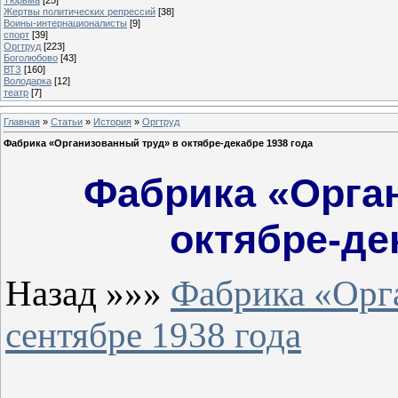
Жертвы политических репрессий
[38]
Воины-интернационалисты
[9]
спорт
[39]
Оргтруд
[223]
Боголюбово
[43]
ВТЗ
[160]
Володарка
[12]
театр
[7]
Главная
»
Статьи
»
История
»
Оргтруд
Фабрика «Организованный труд» в октябре-декабре 1938 года
Фабрика «Орга
октябре-де
Назад »»»
Фабрика «Орг
сентябре 1938 года