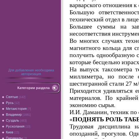
варварского отношения к
Большую ответственност
технический отдел в лице 
Большее суммы на заво
несоответствия инструме
Во многих случаях техно
магнитного кольца для с
получить однообразную с
которые бесцельно израсх
На выпуск таксометра т
Для добавления необходима
авторизация
миллиметра, но после о
шестигранной стали 27 м
Категории раздела
Приходится удивляться е
материалов. По крайне
Святые
[142]
Русь
экономию сырья.
[12]
Метаистория
[7]
И.И. Даманин, техник по 
Владимир
[1681]
«
ПОДНЯТЬ РОЛЬ ТА
Суздаль
[483]
Трудовая дисциплина н
Русколания
[10]
опозданий, прогулов. Одн
Киев
[15]
Пирамиды
[3]