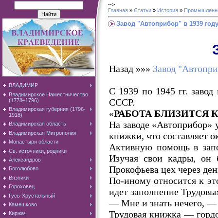
-->
Главная
»
Статьи
»
История
»
Промышленн
Завод "Автоприбор" в 1939 год
Назад »»»
Завод "Автопри
ВЛАДИМИР
С 1939 по 1945 гг. заво
Владимирское Наместничество
СССР.
(1778–1796)
Владимирская губерния (1796-
«
РАБОТА БЛИЗИТСЯ 
1918)
На заводе «Автоприбор» 
Владимирская область
Владимирская Митрополия
книжки, что составляет о
Монастыри области
Активную помощь в запо
Св. источники, родники
Изучая свои кадры, он 
Александров
Прокофьева цех через ден
Боголюбово
Вязники
По-иному относится к эт
Гороховец
идет заполнение Трудовых
Гусь-Хрустальный
— Мне и знать нечего, —
Камешково
Трудовая книжка — гордо
Киржач