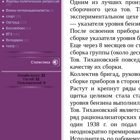
Одним из лучших произв
Жертвы политических репрессий
[38]
сборочного цеха тов. 
Воины-интернационалисты
[9]
экспериментальном цехе 
спорт
[39]
— указателя уровня бенз
Оргтруд
[223]
Боголюбово
[43]
После освоения прибора
ВТЗ
[160]
сборке указателя уровня 
Володарка
[12]
Еще через 8 месяцев он с
театр
[7]
сборка группы (около де
Тов. Тихановский повсе
Статистика
качеству их сборки.
Коллектив бригад, руков
Онлайн всего:
22
Гостей:
22
сборке приборов в сторон
Пользователей:
0
Растут и крепнут ряды 
щитка целиком стала ст
уровня бензина выполнили
Тов. Тихановский являетс
ряд рационализаторских 
один 1938 г. он подал
неоднократно премирован.
Исполнитель по рабочему 