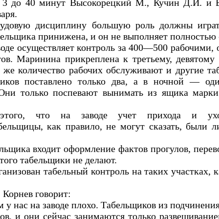
 3 до 40 минут Высокорецкий М., Кучин Д.И. и Б
аря.
удовую дисциплину большую роль должны играть
бельщика принижена, и он не выполняет полностью
оде осуществляет контроль за 400—500 рабочими, 
тов. Маринина прикреплена к третьему, девятому
е же количество рабочих обслуживают и другие т
иков поставлено только два, а в ночной — оди
 Они только поспевают вынимать из ящика марки
 этого, что на заводе учет прихода и ухо
бельщицы, как правило, не могут сказать, были 
льщика входит оформление фактов прогулов, перево
 этого табельщики не делают.
анизован табельный контроль на таких участках, к
. Корнев говорит:
у нас на заводе плохо. Табельщиков из подчинения
ов, и они сейчас занимаются только развешиванием