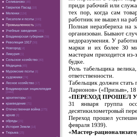
Селиваново
[46]
приди рабочий или служа
Гаврилов Пасад
[10]
тех пор, когда сам тов
Меленки
[124]
работник не вышел на раб
Писатели и поэты
[193]
Полная неразбериха на з
Промышленность
[225]
Учебные заведения
[181]
организован. Бывают случа
Владимирская губерния
[59]
недоразумения. У работни
Революция 1917
[50]
марки и их более 30 ми
Новгород
[4]
мастерам приходится из-з
Лимурия
[1]
Сельское хозяйство
будке.
[80]
Медицина
[65]
Роль табельщика велика
Муромские поэты
[6]
ответственности.
художники
[74]
Табельщик должен стать 
Лесное хозяйство
[17]
Ларионов» («Призыв», 18 
Владимирская энциклопедия
[2444]
«
ПЕРЕХОД ПРОШЕЛ 
архитекторы
[30]
31 января группа осо
краеведение
[71]
десятикилометровый перех
Отечественная война
[275]
архив
[8]
Переход прошел успешно
обряды
[21]
февраля 1939).
История Земли
[14]
«
Мастер-рационализато
Тюрьма
[25]