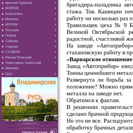
Красная Горбатка
бригадира-наладчика авт
КОВРОВ
стажа. Тов. Кашицин поч
Кольчугино
работу он несколько раз 
Меленки
Травильщик цеха № 9 Бо
МУРОМ
Петушки
Великой Октябрьской р
Покров
радостной, счастливой ж
Собинка
На заводе «Автоприбор»
Судогда
стахановскую работу в пр
СУЗДАЛЬ
Юрьев-Польский
«
Варварское отношение
Переславль-Залесский
Завод «Автоприбор» ежед
Иваново
Тонны ценнейшего металл
Шуя
Развернута ли борьба за
положение? Можно прямо 
металла на заводе нет.
Обратимся к фактам.
В решениях правительств
сделано брачной продукци
Но это не все. Расходуютс
обработку брачных детале
ПРАВОСЛАВИЕ