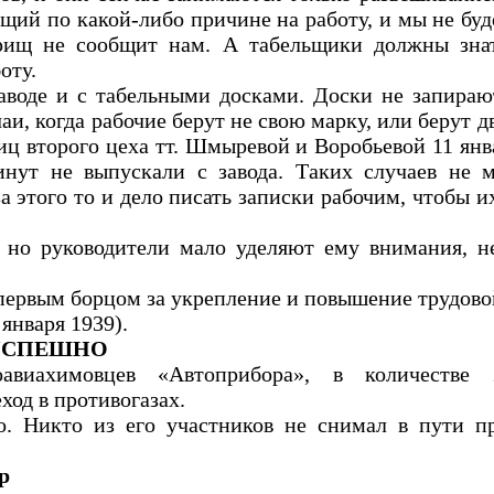
щий по какой-либо причине на работу, и мы не буд
арищ не сообщит нам. А табельщики должны зна
оту.
аводе и с табельными досками. Доски не запираю
и, когда рабочие берут не свою марку, или берут дв
ц второго цеха тт. Шмыревой и Воробьевой 11 янва
нут не выпускали с завода. Таких случаев не м
а этого то и дело писать записки рабочим, чтобы 
, но руководители мало уделяют ему внимания, н
первым борцом за укрепление и повышение трудов
января 1939).
УСПЕШНО
авиахимовцев «Автоприбора», в количестве 
од в противогазах.
. Никто из его участников не снимал в пути пр
р