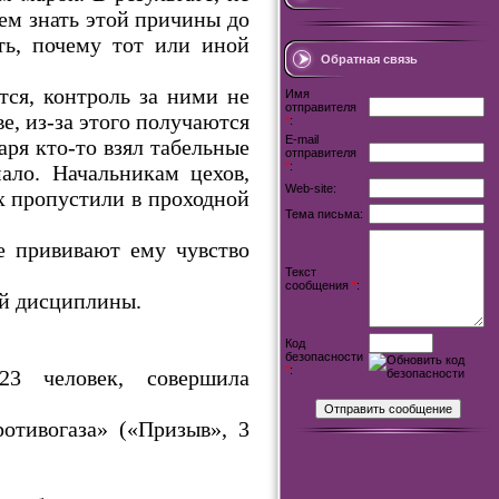
ем знать этой причины до
ть, почему тот или иной
Обратная связь
тся, контроль за ними не
Имя
отправителя
е, из-за этого получаются
*
:
E-mail
ря кто-то взял табельные
отправителя
*
:
ало. Начальникам цехов,
Web-site:
их пропустили в проходной
Тема письма:
е прививают ему чувство
Текст
сообщения
*
:
ой дисциплины.
Код
безопасности
*
:
23 человек, совершила
отивогаза» («Призыв», 3