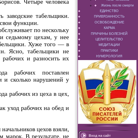
орисов. Четыре человека
Жизнь после смерти
ЕДИНСТВО
 заводские табельщики.
ПРИВЯЗАННОСТЬ
 свои функции.
ОСВОБОЖДЕНИЕ
КАРМА
обслуживает по нескольку
ПРИЧИНЫ БОЛЕЗНЕЙ
 и седьмому цехам, у нее
ЦЕЛИТЕЛЬСТВО
абельщики. Хуже того — в
МЕДИТАЦИИ
н. Ясно, табельщики не
ПРАКТИКИ
НУМЕРОЛОГИЯ
 рабочих и разносить их
да рабочих поставлен
ли и сколько нарушений у
да рабочих из цеха в цех,
ак уход рабочих на обед и
 начальников цехов взяли,
 марок. В результате, не
Вход на сайт