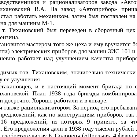
одственников и рационализаторов завода «Авто
Тихановский В.А. На завод «Автоприбор» при
стал работать механиком, затем был поставлен на
ина для машины М-1.
 т. Тихановский был переведен в сборочный це
бензина.
тановится мастером того же цеха и ему вручается 
сяти) электрических приборов для машин ЗИС-101 и
дневно работает над улучшением качества прибор
одимых тов. Тихановским, значительно технически 
у ее улучшения.
стахановцев, и в настоящий момент бригада по 
ахановской. План 1938 года бригады комбинирова
 досрочно. Хорошо работали и в январе.
я также рационализатором. За период его пребыван
предложений, как по конструкциям приборов, так и
 16 предложений, из которых 9 принято, за чт
 Его предложения дали в 1938 году тысячи рублей 
изобретательству Б. Солонец» («Призыв», 4 февраля