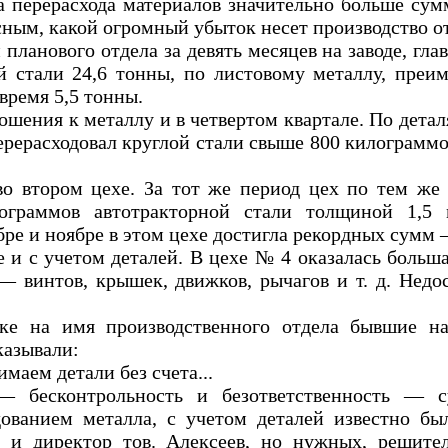
а перерасхода материалов значительно больше сум
ным, какой огромный убыток несет производство от
планового отдела за девять месяцев на заводе, гла
й стали 24,6 тонны, по листовому металлу, преи
время 5,5 тонны.
шения к металлу и в четвертом квартале. По детал
ерерасходовал круглой стали свыше 800 килограммо
о втором цехе. За тот же период цех по тем же 
лограммов автотракторной стали толщиной 1,5 
бре и ноябре в этом цехе достигла рекордных сумм 
 и с учетом деталей. В цехе № 4 оказалась больша
— винтов, крышек, движков, рычагов и т. д. Недо
ке на имя производственного отдела бывшие на
азывали:
аем детали без счета...
— бесконтрольность и безответственность — 
дованием металла, с учетом деталей известно б
т и директор тов. Алексеев, но нужных, решит