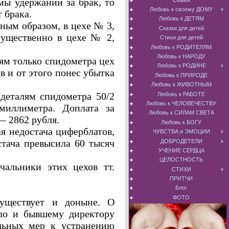
мы удержаний за брак, то
Любовь к своему ДОМУ
 брака.
Любовь к ДЕТЯМ
вным образом, в цехе № 3,
Сказки для детей
мущественно в цехе № 2,
Стихи для детей
Любовь к РОДИТЕЛЯМ
Любовь к НАРОДУ
ям только спидометра цех
Любовь к РОДИНЕ
в и от этого понес убытка
Любовь к ПРИРОДЕ
Любовь к ЖИВОТНЫМ
деталям спидометра 50/2
Любовь к РАБОТЕ
Любовь к ЧЕЛОВЕЧЕСТВУ
миллиметра. Доплата за
Любовь к СИЛАМ СВЕТА
— 2862 рубля.
Любовь к БОГУ
я недостача циферблатов,
ЧУВСТВА и ЭМОЦИИ
стача превысила 60 тысяч
ДОБРОДЕТЕЛИ
УЧЕНИЕ СЕРДЦА
ЦЕЛОСТНОСТЬ
чальники этих цехов тт.
СТИХИ
ПРИТЧИ
Блог
ФОТО
существует и доныне. О
ыло и бывшему директору
ельных мер к устранению