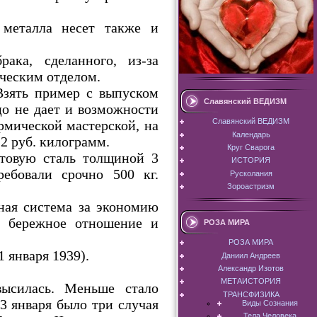
 металла несет также и
ака, сделанного, из-за
ическим отделом.
Взять пример с выпуском
Славянский ВЕДИЗМ
цо не дает и возможности
Славянский ВЕДИЗМ
рмической мастерской, на
Календарь
2 руб. килограмм.
Круг Сварога
стовую сталь толщиной 3
ИСТОРИЯ
ребовали срочно 500 кг.
Русколания
Зороастризм
ьная система за экономию
а бережное отношение и
РОЗА МИРА
РОЗА МИРА
 января 1939).
Даниил Андреев
Александр Изотов
МЕТАИСТОРИЯ
высилась. Меньше стало
ТРАНСФИЗИКА
3 января было три случая
Виды Сознания
Тела Человека