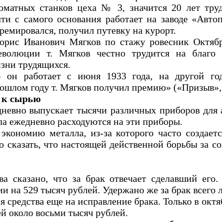
оматных станков цеха № 3, значится 20 лет труд
ти с самого основания работает на заводе «Авто
премировался, получил путевку на курорт.
рис Иванович Мягков по стажу ровесник Октябр
еволюции т. Мягков честно трудится на благо 
изни трудящихся.
 он работает с июня 1933 года, на другой год
ошлом году т. Мягков получил премию» («Призыв», 
 к сырью
невно выпускает тысячи различных приборов для 
а ежедневно расходуются на эти приборы.
 экономию металла, из-за которого часто создает
сказать, что настоящей действенной борьбы за с
а сказано, что за брак отвечает сделавший его.
и на 529 тысяч рублей. Удержано же за брак всего 
я средства еще на исправление брака. Только в октя
й около восьми тысяч рублей.