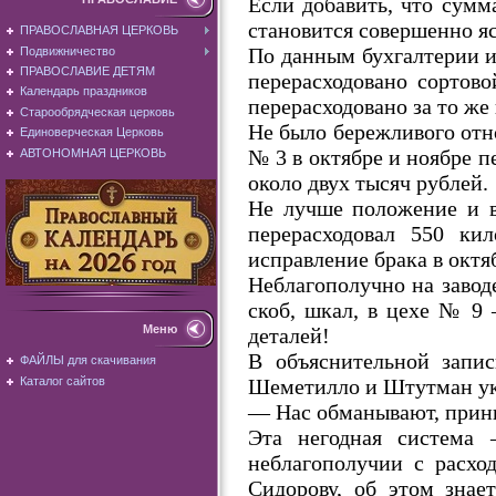
Если добавить, что сумм
становится совершенно яс
ПРАВОСЛАВНАЯ ЦЕРКОВЬ
По данным бухгалтерии и 
Подвижничество
ПРАВОСЛАВИЕ ДЕТЯМ
перерасходовано сортово
Календарь праздников
перерасходовано за то же 
Старообрядческая церковь
Не было бережливого отно
Единоверческая Церковь
№ 3 в октябре и ноябре п
АВТОНОМНАЯ ЦЕРКОВЬ
около двух тысяч рублей.
Не лучше положение и в
перерасходовал 550 ки
исправление брака в октя
Неблагополучно на заводе
скоб, шкал, в цехе № 9 
Меню
деталей!
В объяснительной запис
ФАЙЛЫ для скачивания
Шеметилло и Штутман ук
Каталог сайтов
— Нас обманывают, приним
Эта негодная система 
неблагополучии с расхо
Сидорову, об этом знае