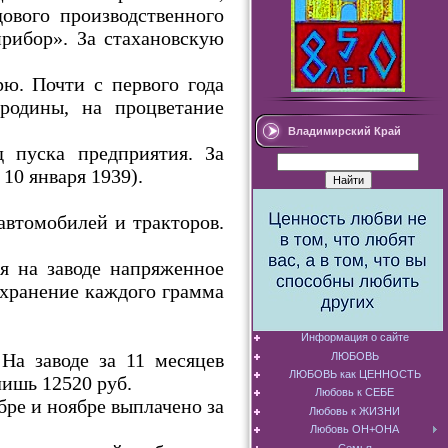
ового производственного
прибор». За стахановскую
ю. Почти с первого года
родины, на процветание
Владимирский Край
 пуска предприятия. За
10 января 1939).
автомобилей и тракторов.
ся на заводе напряженное
охранение каждого грамма
Информация о сайте
 На заводе за 11 месяцев
ЛЮБОВЬ
ЛЮБОВЬ как ЦЕННОСТЬ
лишь 12520 руб.
Любовь к СЕБЕ
бре и ноябре выплачено за
Любовь к ЖИЗНИ
Любовь ОН+ОНА
Семья