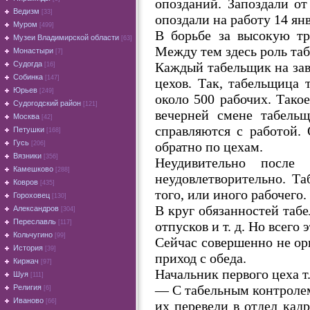
опозданий. Запоздали от
Ведизм
[33]
опоздали на работу 14 янв
Муром
[499]
В борьбе за высокую тр
Музеи Владимирской области
[63]
Между тем здесь роль та
Монастыри
[7]
Каждый табельщик на зав
Судогда
[16]
Собинка
[147]
цехов. Так, табельщица 
Юрьев
[249]
около 500 рабочих. Тако
Судогодский район
[121]
вечерней смене табельщ
Москва
[42]
справляются с работой.
Петушки
[168]
Гусь
обратно по цехам.
[206]
Вязники
[356]
Неудивительно после
Камешково
[288]
неудовлетворительно. Та
Ковров
[435]
того, или иного рабочего.
Гороховец
[130]
В круг обязанностей табе
Александров
[304]
Переславль
отпусков и т. д. Но всего
[117]
Кольчугино
[99]
Сейчас совершенно не орг
История
[39]
приход с обеда.
Киржач
[97]
Начальник первого цеха т
Шуя
[111]
— C табельным контролем 
Религия
[6]
Иваново
[66]
их перевели в отдел кадр