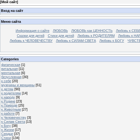
[
Мой сайт
]
Вход на сайт
Меню сайта
Информация о сайте
ЛЮБОВЬ
ЛЮБОВЬ как ЦЕННОСТЬ
Любовь к СЕБ
Сказки для детей
Стихи для детей
Любовь к РОДИТЕЛЯМ
Любовь к НА
Любовь к ЧЕЛОВЕЧЕСТВУ
Любовь к СИЛАМ СВЕТА
Любовь к БОГУ
ЧУВСТ
Categories
физическая
[1]
витальная
[11]
ментальная
[6]
безусловная
[30]
к себе
[20]
мужчины и женщины
[51]
к детям
[90]
к родителям
[14]
к народу
[9]
к Родине
[23]
к Природе
[25]
к Животным
[27]
к работе
[7]
к Человечеству
[3]
к Силам Света
[13]
к Богу
[38]
к Жизни
[17]
Сердце
[37]
Стихи
[134]