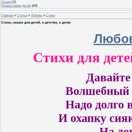
Сказки
[1]
Православие детям
[83]
Главная
»
Статьи
»
Любовь
»
Стихи
Стихи, сказки для детей, о детстве, о детях
Любов
Стихи для детей
Давайте
Волшебный 
Надо долго в
И охапку си
На до