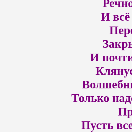
Речн
И всё
Пер
Закры
И почт
Клянус
Волшебны
Только над
Пр
Пусть вс