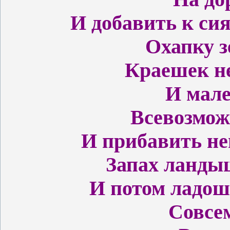
И добавить к с
Охапку з
Краешек не
И мале
Всевозмож
И прибавить не
Запах ланды
И потом ладош
Совсе