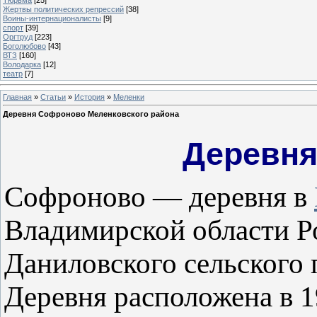
Жертвы политических репрессий
[38]
Воины-интернационалисты
[9]
спорт
[39]
Оргтруд
[223]
Боголюбово
[43]
ВТЗ
[160]
Володарка
[12]
театр
[7]
Главная
»
Статьи
»
История
»
Меленки
Деревня Софроново Меленковского района
Деревн
Софроново — деревня в
Владимирской области Ро
Даниловского сельского 
Деревня расположена в 1