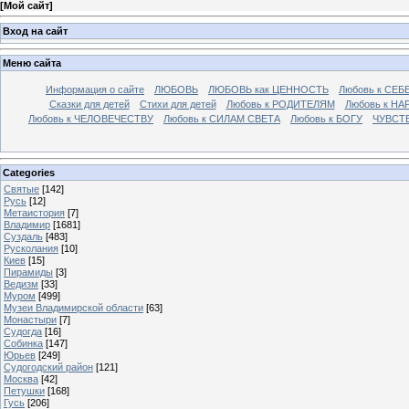
[
Мой сайт
]
Вход на сайт
Меню сайта
Информация о сайте
ЛЮБОВЬ
ЛЮБОВЬ как ЦЕННОСТЬ
Любовь к СЕБ
Сказки для детей
Стихи для детей
Любовь к РОДИТЕЛЯМ
Любовь к НА
Любовь к ЧЕЛОВЕЧЕСТВУ
Любовь к СИЛАМ СВЕТА
Любовь к БОГУ
ЧУВСТ
Categories
Святые
[142]
Русь
[12]
Метаистория
[7]
Владимир
[1681]
Суздаль
[483]
Русколания
[10]
Киев
[15]
Пирамиды
[3]
Ведизм
[33]
Муром
[499]
Музеи Владимирской области
[63]
Монастыри
[7]
Судогда
[16]
Собинка
[147]
Юрьев
[249]
Судогодский район
[121]
Москва
[42]
Петушки
[168]
Гусь
[206]