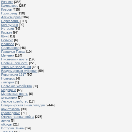
Вязники
[356]
Камешково
[288]
Ковров
[435]
Гороховец
[130]
Александров
[304]
Переславль
[117]
Кольчугино
[99]
История
[39]
Киржач
[97]
Шуя
[111]
Религия
[6]
Иваново
[66]
Селиваново
[46]
Гаврилов Пасад
[10]
Меленки
[124]
Писатели и поэты
[193]
Промышленность
[225]
Учебные заведения
[181]
Владимирская губерния
[59]
Революция 1917
[50]
Новгород
[4]
Лимурия
[1]
Сельское хозяйство
[80]
Медицина
[65]
Муромские поэты
[6]
художники
[74]
Лесное хозяйство
[17]
Владимирская энциклопедия
[2444]
архитекторы
[30]
краеведение
[71]
Отечественная война
[275]
архив
[8]
обряды
[21]
История Земли
[14]
Тюрьма
[25]