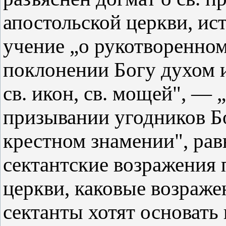
апостольской церкви, ис
учение „о рукотворенно
поклонении Богу духом 
св. икон, св. мощей", —
призывании угодников Б
крестном знамении", рав
сектантские возражения 
церкви, каковые возраж
сектанты хотят основат