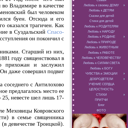
я во Владимире в качестве
Любовь к своему ДОМУ
Любовь к ДЕТЯМ
меновский был человеком
Сказки для детей
ился буен. Отсюда и его
Стихи для детей
о оказался трагичен. Как
Любовь к РОДИТЕЛЯМ
ение в Суздальский
Спасо-
Любовь к НАРОДУ
Любовь к РОДИНЕ
исступления он покончил с
Любовь к ПРИРОДЕ
Любовь к ЖИВОТНЫМ
никами. Старший из них,
Любовь к РАБОТЕ
881 году священствовал в
Любовь к ЧЕЛОВЕЧЕСТВУ
Любовь к СИЛАМ СВЕТА
ью прихожан и заслужил
Любовь к БОГУ
 Он даже совершил подвиг
ЧУВСТВА и ЭМОЦИИ
ДОБРОДЕТЕЛИ
а соседнего с Антилохово
УЧЕНИЕ СЕРДЦА
ЦЕЛОСТНОСТЬ
ое предлагалось место ее
СТИХИ
 25, невесте шел лишь 17-
ПРИТЧИ
Блог
еле Меховицы Ковровского
ФОТО
ти) в семье священника
(в девичестве Троицкой).