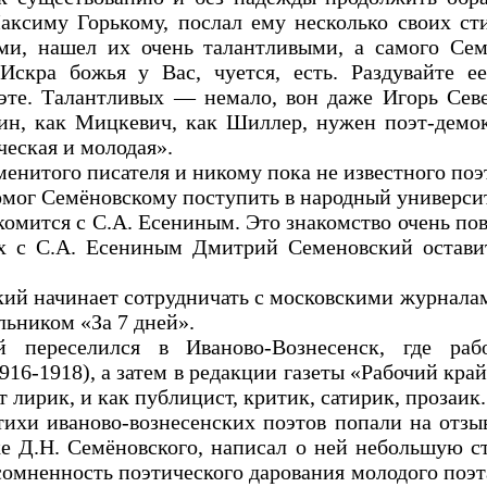
ксиму Горькому, послал ему несколько своих сти
ми, нашел их очень талантливыми, а самого Сем
«Искра божья у Вас, чуется, есть. Раздувайте е
эте. Талантливых — немало, вон даже Игорь Сев
ин, как Мицкевич, как Шиллер, нужен поэт-демок
ческая и молодая».
менитого писателя и никому пока не известного поэ
омог Семёновскому поступить в народный университ
омится с С.А. Есениным. Это знакомство очень пов
ах с С.А. Есениным Дмитрий Семеновский остави
кий начинает сотрудничать с московскими журнала
льником «За 7 дней».
 переселился в Иваново-Вознесенск, где раб
916-1918), а затем в редакции газеты «Рабочий край
 лирик, и как публицист, критик, сатирик, прозаик.
тихи иваново-вознесенских поэтов попали на отзы
ке Д.Н. Семёновского, написал о ней небольшую ст
сомненность поэтического дарования молодого поэт