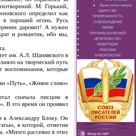
хотворений. М. Горький,
Жизнь после смерти
ЕДИНСТВО
еновского определил как
ПРИВЯЗАННОСТЬ
е в хороший огонь. Русь
ОСВОБОЖДЕНИЕ
ерянин даровит! А нужен
КАРМА
рат и романтик, ибо мы,
ПРИЧИНЫ БОЛЕЗНЕЙ
ЦЕЛИТЕЛЬСТВО
МЕДИТАЦИИ
та.
ПРАКТИКИ
ет им. А.Л. Шанявского в
НУМЕРОЛОГИЯ
лияло на творческий путь
т воспоминания, которые
ми «Путь», «Живое слово»
отал сначала писцом в
». В это время он проявил
в к Александру Блоку. Он
атью, в которой, отметив
а. «Много рассеяно в этих
Вход на сайт