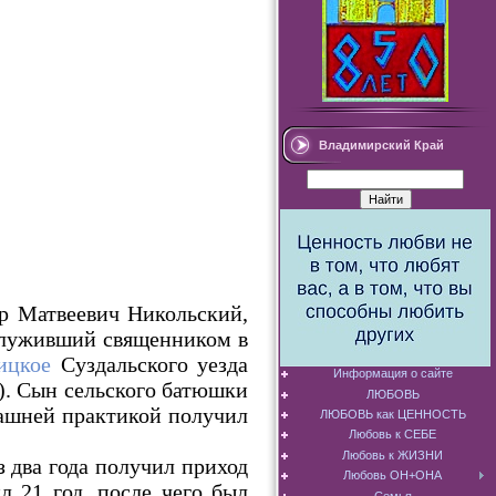
Владимирский Край
р Матвеевич Никольский,
 служивший священником в
ицкое
Суздальского уезда
Информация о сайте
). Сын сельского батюшки
ЛЮБОВЬ
дашней практикой получил
ЛЮБОВЬ как ЦЕННОСТЬ
Любовь к СЕБЕ
Любовь к ЖИЗНИ
 два года получил приход
Любовь ОН+ОНА
 21 год, после чего был
Семья