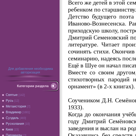
Всего же детей в этой се
ребенком по старшинству
Детство будущего поэта
Иваново-Вознесенска. Ра
приходскую школу, постр
Дмитрий Семеновский пос
литературе. Читает про
сочинять стихи. Окончи
семинарию, надеясь после
Ещё в Шуе он начал писат
Для добавления необходима
Вместе со своим другом
авторизация
стихотворных пародий н
орнамент» (в 2-х книгах).
Категории раздела
Святые
[142]
Соучеником Д.Н. Семёно
Русь
[12]
1933).
Метаистория
[7]
Владимир
Когда до окончания учёбы
[1681]
Суздаль
[483]
году Дмитрий Семёновск
Русколания
[10]
заведения и выслан на ро
Киев
[15]
Оказавшись без средств 
Пирамиды
[3]