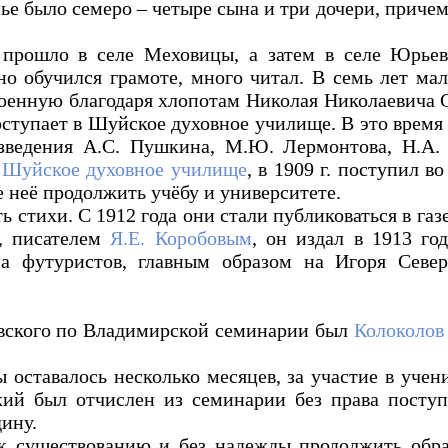
мье было семеро – четыре сына и три дочери, прич
.
 прошло в селе Меховицы, а затем в селе Юрьевс
но обучился грамоте, много читал. В семь лет мал
оенную благодаря хлопотам Николая Николаевича С
тупает в Шуйское духовное училище. В это время у
изведения А.С. Пушкина, М.Ю. Лермонтова, Н.А. 
в
Шуйское духовное училище
, в 1909 г. поступил 
 неё продолжить учёбу и университете.
ь стихи. С 1912 года они стали публиковаться в га
, писателем
Я.Е. Коробовым
, он издал в 1913 го
а футуристов, главным образом на Игоря Север
вского по Владимирской семинарии был
Колоколов
 оставалось несколько месяцев, за участие в учен
ий был отчислен из семинарии без права посту
дину.
к существованию и без надежды продолжить образ