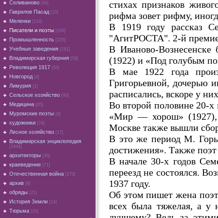
стихах признаков живого
Селиваново
[46]
Гаврилов Пасад
[10]
рифма зовет рифму, иног
Меленки
[124]
В 1919 году рассказ С
Писатели и поэты
[193]
"АгитРОСТА". 2-й премией
Промышленность
[225]
В Иваново-Вознесенске 
Учебные заведения
[181]
(1922) и «Под голубым по
Владимирская губерния
[59]
Революция 1917
[50]
В мае 1922 года прои
Новгород
[4]
Григорьевной, дочерью и
Лимурия
[1]
расписались, вскоре у ни
Сельское хозяйство
[80]
Во второй половине 20-х 
Медицина
[65]
Муромские поэты
«Мир — хорош» (1927), 
[6]
художники
[74]
Москве также вышли сборн
Лесное хозяйство
[17]
В это же период М. Гор
Владимирская энциклопедия
[2444]
достижения». Также поэт
архитекторы
[30]
В начале 30-х годов Сем
краеведение
[71]
переезд не состоялся. Во
Отечественная война
[275]
1937 году.
архив
[8]
Об этом пишет жена поэта
обряды
[21]
История Земли
[14]
всех была тяжелая, а у 
Тюрьма
[25]
лучшему? Ведь за этим