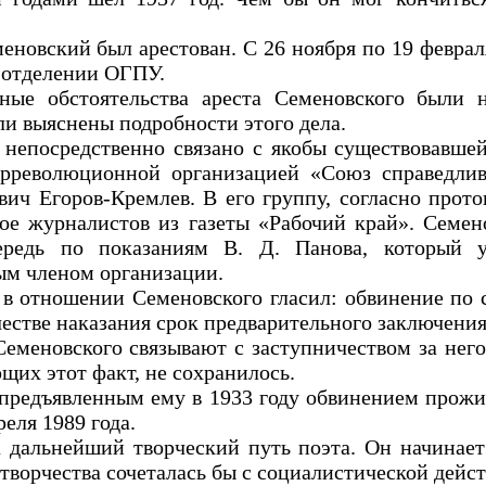
новский был арестован. С 26 ноября по 19 февраля
 отделении ОГПУ.
ные обстоятельства ареста Семеновского были 
ли выяснены подробности этого дела.
непосредственно связано с якобы существовавшей
трреволюционной организацией «Союз справедлив
ич Егоров-Кремлев. В его группу, согласно прото
ое журналистов из газеты «Рабочий край». Семен
редь по показаниям В. Д. Панова, который у
ым членом организации.
в отношении Семеновского гласил: обвинение по с
честве наказания срок предварительного заключения
меновского связывают с заступничеством за него
щих этот факт, не сохранилось.
предъявленным ему в 1933 году обвинением прожи
еля 1989 года.
 дальнейший творческий путь поэта. Он начинает
творчества сочеталась бы с социалистической дейс