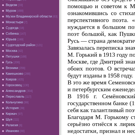
помощью и советом к Ма
Ведизм
[33]
Муром
[499]
ознакомившись со стиха
Музеи Владимирской области
[63]
перспективного поэта. 
Монастыри
[7]
нуждается в большом по
Судогда
[16]
поэт большой, как Пушк
Собинка
[147]
Русь — страна демократи
Юрьев
[249]
Судогодский район
[121]
Завязалась переписка зна
Москва
[42]
М. Горький в 1913 году п
Петушки
[168]
Москве, где Дмитрий знак
Гусь
[206]
обоих поэтов. О встреч
Вязники
[356]
Камешково
будут изданы в 1958 году.
[288]
Ковров
[435]
В это же время Семеновс
Гороховец
[130]
и петербургским еженеде
Александров
[304]
В 1916 г. Семёновский
Переславль
[117]
государственном банке (1
Кольчугино
[99]
История
себя как талантливый поэт
[39]
Киржач
[97]
Благодаря М. Горькому с
Шуя
[111]
серьёзно отнёсся к лири
Религия
[6]
недостатки, признал и не
Иваново
[66]