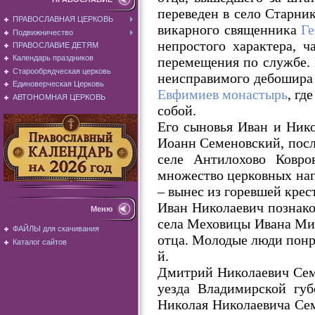
переведен в село Старник
ПРАВОСЛАВНАЯ ЦЕРКОВЬ
викарного священника
Ге
Подвижничество
непростого характера, 
ПРАВОСЛАВИЕ ДЕТЯМ
Календарь праздников
перемещения по службе. 
Старообрядческая церковь
неисправимого дебошира 
Единоверческая Церковь
Евфимиев монастырь
, гд
АВТОНОМНАЯ ЦЕРКОВЬ
собой.
Его сыновья Иван и Ник
Иоанн Семеновский, посл
селе Антилохово Ковро
множество церковных наг
– вынес из горевшей крес
Иван Николаевич познако
Меню
села Меховицы Ивана Мих
ФАЙЛЫ для скачивания
отца. Молодые люди понра
Каталог сайтов
й.
Дмитрий Николаевич Семё
уезда Владимирской губ
Николая Николаевича Сем