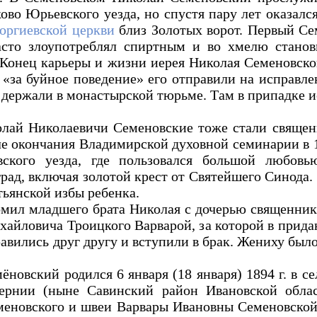
ово Юрьевского уезда, но спустя пару лет оказалс
оргиевской церкви
близ Золотых ворот. Первый Се
часто злоупотреблял спиртным и во хмелю станов
Конец карьеры и жизни иерея Николая Семеновског
«за буйное поведение» его отправили на исправл
е держали в монастырской тюрьме. Там в припадке 
олай Николаевичи Семеновские тоже стали священ
е окончания Владимирской духовной семинарии в 1
вского уезда, где пользовался большой любов
рад, включая золотой крест от Святейшего Синода.
тьянской избы ребенка.
мил младшего брата Николая с дочерью священник
айловича Троицкого Варварой, за которой в придан
вились друг другу и вступили в брак. Жениху было
новский родился 6 января (18 января) 1894 г. в с
ернии (ныне Савинский район Ивановской облас
еновского и швеи Варвары Ивановны Семеновской 