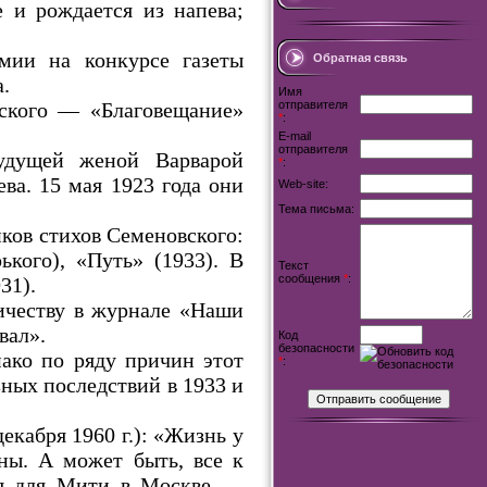
 и рождается из напева;
мии на конкурсе газеты
Обратная связь
.
Имя
ского — «Благовещание»
отправителя
*
:
E-mail
отправителя
удущей женой Варварой
*
:
ва. 15 мая 1923 года они
Web-site:
Тема письма:
иков стихов Семеновского:
кого), «Путь» (1933). В
Текст
сообщения
*
:
31).
ичеству в журнале «Наши
вал».
Код
безопасности
нако по ряду причин этот
*
:
зных последствий в 1933 и
екабря 1960 г.): «Жизнь у
ны. А может быть, все к
ся для Мити в Москве —