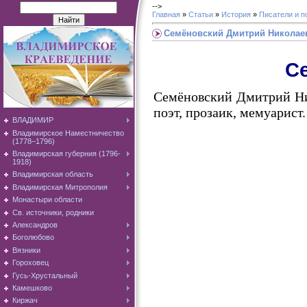
-->
Главная
»
Статьи
»
История
»
Писатели и п
Семёновский Дмитрий Николае
С
Семёновский Дмитрий Ник
поэт, прозаик, мемуарист.
ВЛАДИМИР
Владимирское Наместничество
(1778–1796)
Владимирская губерния (1796-
1918)
Владимирская область
Владимирская Митрополия
Монастыри области
Св. источники, родники
Александров
Боголюбово
Вязники
Гороховец
Гусь-Хрустальный
Камешково
Киржач