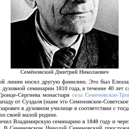
Семёновский Дмитрий Николаевич
кой линии носил другую фамилию. Это был Елеаза
духовной семинарии 1810 года, в течение 40 лет
Троице-Сергиева монастыря
села Семеновское-Тро
ападу от Суздаля (ныне это Семеновское-Советское
азарович в духовном училище в соответствии с тог
о своей малой родине.
чил Владимирскую семинарию в 1848 году и через
т. В Семеновском Николай Семеновский прослужил