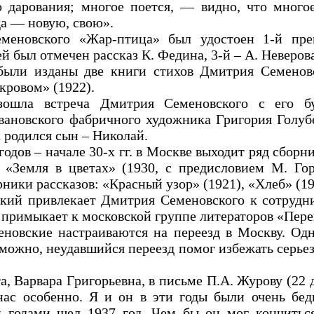
 дарования; многое поется, — видно, что многое
да — новую, свою».
еменовского «Жар-птица» был удостоен 1-й пре
 был отмечен рассказ К. Федина, 3-й – А. Неверова
были изданы две книги стихов Дмитрия Семенов
кровом» (1922).
зошла встреча Дмитрия Семеновского с его б
вановского фабричного художника Григория Голубе
х родился сын – Николай.
годов – начале 30-х гг. в Москве выходит ряд сборн
«Земля в цветах» (1930, с предисловием М. Горь
ики рассказов: «Красный узор» (1921), «Хлеб» (19
ький привлекает Дмитрия Семеновского к сотрудн
 примыкает к московской группе литераторов «Пере
еновские настраиваются на переезд в Москву. Од
зможно, неудавшийся переезд помог избежать серье
, Варвара Григорьевна, в письме П.А. Журову (22 д
нас особенно. Я и он в эти годы были очень бед
и годами шел 1937 год. Чем бы он мог кончить