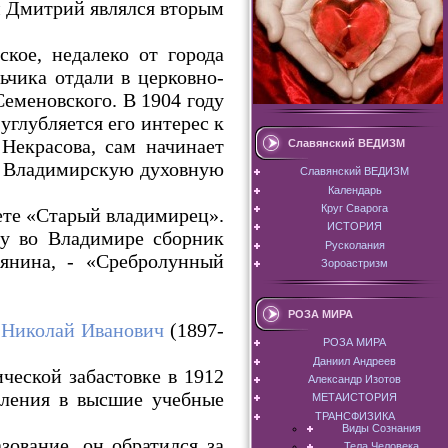
ем Дмитрий являлся вторым
кое, недалеко от города
ьчика отдали в церковно-
еменовского. В 1904 году
глубляется его интерес к
Некрасова, сам начинает
Славянский ВЕДИЗМ
во Владимирскую духовную
Славянский ВЕДИЗМ
Календарь
Круг Сварога
зете «Старый владимирец».
ИСТОРИЯ
ду во Владимире сборник
Русколания
янина, - «Сребролунный
Зороастризм
РОЗА МИРА
 Николай Иванович
(1897-
РОЗА МИРА
Даниил Андреев
ической забастовке в 1912
Александр Изотов
пления в высшие учебные
МЕТАИСТОРИЯ
ТРАНСФИЗИКА
Виды Сознания
ование, он обратился за
Тела Человека