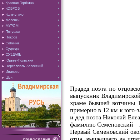
Красная Горбатка
КОВРОВ
Кольчугино
Меленки
МУРОМ
Петушки
Покров
Собинка
Судогда
СУЗДАЛЬ
Юрьев-Польский
Переславль-Залесский
Иваново
Шуя
Прадед поэта по отцовс
выпускник Владимирской 
храме бывшей вотчины 
примерно в 12 км к юго-з
и дед поэта Николай Еле
фамилию Семеновский – п
Первый Семеновский окон
отца, вышедшего за шта
ПРАВОСЛАВИЕ