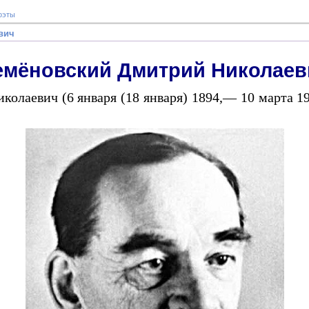
оэты
вич
емёновский Дмитрий Николаев
олаевич (6 января (18 января) 1894,— 10 марта 1