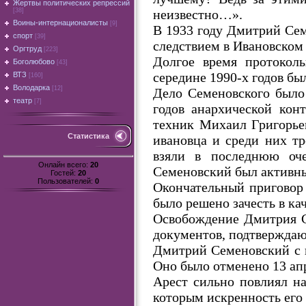
Жертвы политических репрессий
неизвестно…».
[38]
Воины-интернационалисты
[9]
В 1933 году Дмитрий Семе
спорт
[39]
следствием в Ивановском
Оргтруд
[223]
Долгое время протоколь
Боголюбово
[43]
середине 1990-х годов бы
ВТЗ
[160]
Володарка
[12]
Дело Семеновского было 
театр
[7]
годов анархической кон
техник Михаил Григорьев
Статистика
ивановца и среди них тр
взяли в последнюю оче
Онлайн всего:
20
Семеновский был активн
Гостей:
20
Пользователей:
0
Окончательный приговор 
было решено зачесть в ка
Освобождение Дмитрия Се
документов, подтверждаю
Дмитрий Семеновский с 
Оно было отменено 13 апр
Арест сильно повлиял на
которым искренность его 