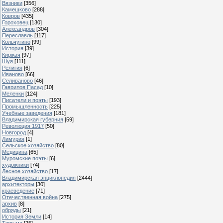
Вязники
[356]
Камешково
[288]
Ковров
[435]
Гороховец
[130]
Александров
[304]
Переславль
[117]
Кольчугино
[99]
История
[39]
Киржач
[97]
Шуя
[111]
Религия
[6]
Иваново
[66]
Селиваново
[46]
Гаврилов Пасад
[10]
Меленки
[124]
Писатели и поэты
[193]
Промышленность
[225]
Учебные заведения
[181]
Владимирская губерния
[59]
Революция 1917
[50]
Новгород
[4]
Лимурия
[1]
Сельское хозяйство
[80]
Медицина
[65]
Муромские поэты
[6]
художники
[74]
Лесное хозяйство
[17]
Владимирская энциклопедия
[2444]
архитекторы
[30]
краеведение
[71]
Отечественная война
[275]
архив
[8]
обряды
[21]
История Земли
[14]
Тюрьма
[25]