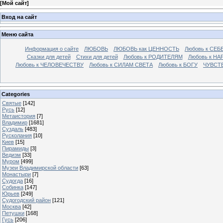
[
Мой сайт
]
Вход на сайт
Меню сайта
Информация о сайте
ЛЮБОВЬ
ЛЮБОВЬ как ЦЕННОСТЬ
Любовь к СЕБ
Сказки для детей
Стихи для детей
Любовь к РОДИТЕЛЯМ
Любовь к НА
Любовь к ЧЕЛОВЕЧЕСТВУ
Любовь к СИЛАМ СВЕТА
Любовь к БОГУ
ЧУВСТ
Categories
Святые
[142]
Русь
[12]
Метаистория
[7]
Владимир
[1681]
Суздаль
[483]
Русколания
[10]
Киев
[15]
Пирамиды
[3]
Ведизм
[33]
Муром
[499]
Музеи Владимирской области
[63]
Монастыри
[7]
Судогда
[16]
Собинка
[147]
Юрьев
[249]
Судогодский район
[121]
Москва
[42]
Петушки
[168]
Гусь
[206]