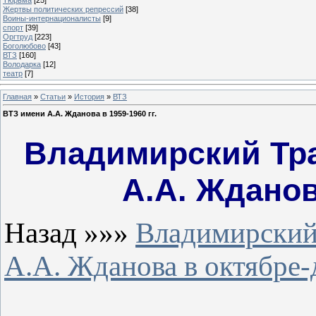
Жертвы политических репрессий
[38]
Воины-интернационалисты
[9]
спорт
[39]
Оргтруд
[223]
Боголюбово
[43]
ВТЗ
[160]
Володарка
[12]
театр
[7]
Главная
»
Статьи
»
История
»
ВТЗ
ВТЗ имени А.А. Жданова в 1959-1960 гг.
Владимирский Тр
А.А. Жданова
Назад »»»
Владимирский
А.А. Жданова в октябре-