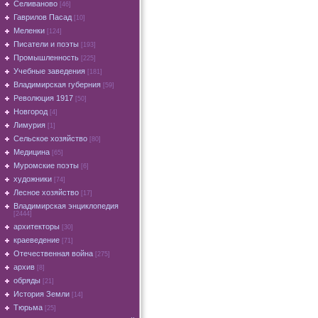
Селиваново
[46]
Гаврилов Пасад
[10]
Меленки
[124]
Писатели и поэты
[193]
Промышленность
[225]
Учебные заведения
[181]
Владимирская губерния
[59]
Революция 1917
[50]
Новгород
[4]
Лимурия
[1]
Сельское хозяйство
[80]
Медицина
[65]
Муромские поэты
[6]
художники
[74]
Лесное хозяйство
[17]
Владимирская энциклопедия
[2444]
архитекторы
[30]
краеведение
[71]
Отечественная война
[275]
архив
[8]
обряды
[21]
История Земли
[14]
Тюрьма
[25]