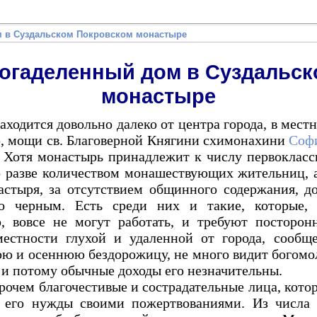
 в Суздальском Покровском монастыре
огаделенный дом в Суздальск
монастыре
одится довольно далеко от центра города, в местн
р, мощи св. Благоверной Княгини схимонахини
Соф
 Хотя монастырь принадлежит к числу первокласс
о разве количеством монашествующих жительниц, 
астыря, за отсутствием общинного содержания, д
о черным. Есть среди них и такие, которые,
, вовсе не могут работать, и требуют посторо
местности глухой и удаленной от города, сообщ
юю и осеннюю бездорожицу, не много видит богомол
 и потому обычные доходы его незначительны.
рочем благочестивые и сострадательные лица, кото
его нужды своими пожертвованиями. Из числа т