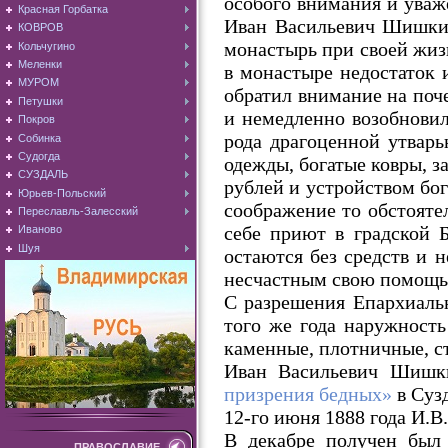
особого внимания и уваж
Красная Горбатка
Иван Васильевич Шишкин
КОВРОВ
монастырь при своей жиз
Кольчугино
Меленки
в монастыре недостаток 
МУРОМ
обратил внимание на поч
Петушки
и немедленно возобновил
Покров
рода драгоценной утварь
Собинка
Судогда
одежды, богатые ковры, з
СУЗДАЛЬ
рублей и устройством бог
Юрьев-Польский
соображение то обстояте
Переславль-Залесский
себе приют в градской 
Иваново
Шуя
остаются без средств и 
несчастным свою помощь 
С разрешения Епархиальн
того же года наружность
каменные, плотничные, с
Иван Васильевич Шишки
призрения бедных»
в Сузд
12-го июня 1888 года И.
В декабре получен был
ПРАВОСЛАВИЕ