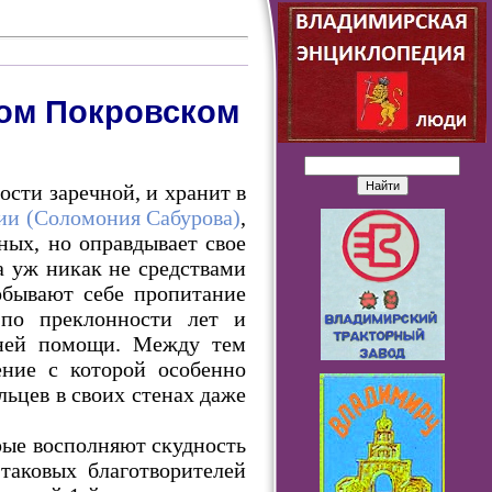
ом Покровском
ости заречной, и хранит в
ии (Соломония Сабурова)
,
ных, но оправдывает свое
а уж никак не средствами
обывают себе пропитание
 по преклонности лет и
нней помощи. Между тем
ение с которой особенно
ьцев в своих стенах даже
рые восполняют скудность
аковых благотворителей