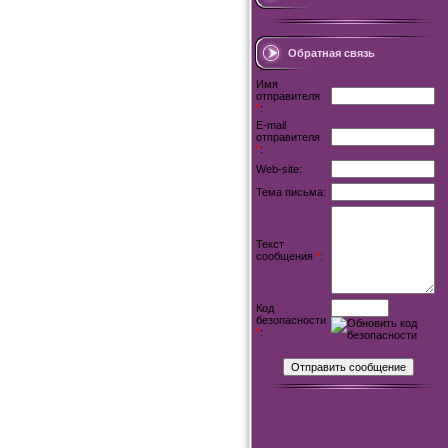
Обратная связь
Имя
отправителя
*
:
E-mail
отправителя
*
:
Web-site:
Тема письма:
Текст
сообщения
*
:
Код
безопасности
*
: