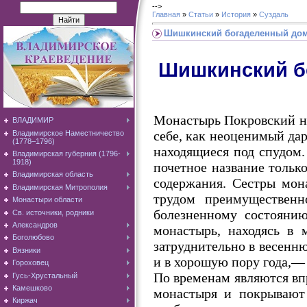
-->
Главная
»
Статьи
»
История
»
Суздаль
Шишкинский богаделенный дом
Шишкинский б
Монастырь Покровский нах
ВЛАДИМИР
себе, как неоценимый да
Владимирское Наместничество
(1778–1796)
находящиеся под спудом.
Владимирская губерния (1796-
1918)
почетное название тольк
Владимирская область
содержания. Сестры мон
Владимирская Митрополия
трудом преимущественн
Монастыри области
болезненному состоянию
Св. источники, родники
Александров
монастырь, находясь в 
Боголюбово
затруднительно в весенн
Вязники
и в хорошую пору года,—
Гороховец
По временам являются вп
Гусь-Хрустальный
Камешково
монастыря и покрывают 
Киржач