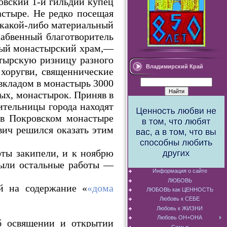
овский 1-й гильдии купец
стыре. Не редко посещая
 какой-либо материальный
забвенный благотворитель
плый монастырский храм,—
тырскую ризницу разного
Владимирский Край
 хоругви, священнические
 вкладом в монастырь 3000
ых, монастырок. Приняв в
ительницы города находят
 в Покровском монастыре
вич решился оказать этим
оты закипели, и к ноябрю
были остальные работы —
Информация о сайте
ЛЮБОВЬ
й на содержание «
«дома
ЛЮБОВЬ как ЦЕННОСТЬ
Любовь к СЕБЕ
Любовь к ЖИЗНИ
Любовь ОН+ОНА
б освящении и открытии
Семья