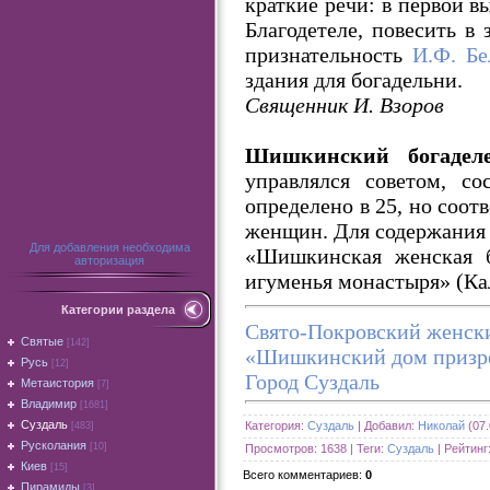
краткие речи: в первой 
Благодетеле, повесить в
признательность
И.Ф. Бе
здания для богадельни.
Священник И. Взоров
Шишкинский богадел
управлялся советом, с
определено в 25, но соот
женщин. Для содержания 
Для добавления необходима
«Шишкинская женская б
авторизация
игуменья монастыря» (Ка
Категории раздела
Свято-Покровский женск
Святые
[142]
«Шишкинский дом призр
Русь
[12]
Город Суздаль
Метаистория
[7]
Владимир
[1681]
Суздаль
Категория
:
Суздаль
|
Добавил
:
Николай
(07.
[483]
Русколания
[10]
Просмотров
:
1638
|
Теги
:
Суздаль
|
Рейтинг
Киев
[15]
Всего комментариев
:
0
Пирамиды
[3]