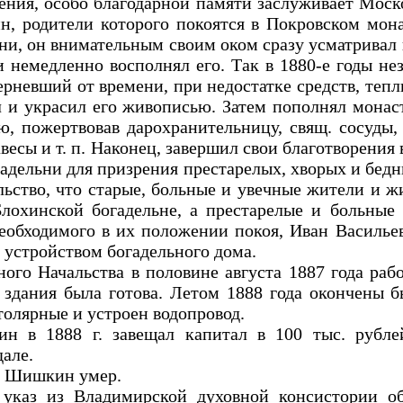
ения, особо благодарной памяти заслуживает Моск
, родители которого покоятся в Покровском мона
ни, он внимательным своим оком сразу усматривал
и немедленно восполнял его. Так в 1880-е годы не
ерневший от времени, при недостатке средств, те
 и украсил его живописью. Затем пополнял монас
ю, пожертвовав дарохранительницу, свящ. сосуды,
авесы и т. п. Наконец, завершил свои благотворения
адельни для призрения престарелых, хворых и бедн
льство, что старые, больные и увечные жители и ж
Блохинской богадельне, а престарелые и больные
необходимого в их положении покоя, Иван Василье
устройством богадельного дома.
ого Начальства в половине августа 1887 года раб
 здания была готова. Летом 1888 года окончены 
толярные и устроен водопровод.
н в 1888 г. завещал капитал в 100 тыс. рубле
але.
В. Шишкин умер.
 указ из Владимирской духовной консистории о