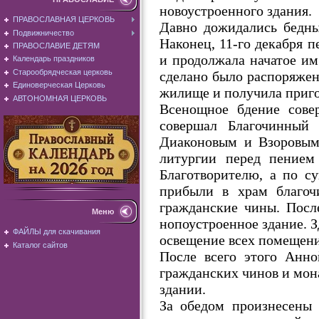
новоустроенного здания.
ПРАВОСЛАВНАЯ ЦЕРКОВЬ
Давно дожидались бедны
Подвижничество
Наконец, 11-го декабря 
ПРАВОСЛАВИЕ ДЕТЯМ
и продолжала начатое и
Календарь праздников
Старообрядческая церковь
сделано было распоряжен
Единоверческая Церковь
жилище и получила приг
АВТОНОМНАЯ ЦЕРКОВЬ
Всенощное бдение сове
совершал Благочинный
Диаконовым и Взоровым
литургии перед пением
Благотворителю, а по с
прибыли в храм благоч
гражданские чины. Посл
Меню
нопоустроенное здание. З
ФАЙЛЫ для скачивания
освещение всех помещени
Каталог сайтов
После всего этого Анно
гражданских чинов и мона
здании.
За обедом произнесены