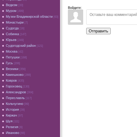
Ведизм
[33]
Войдите:
Муром
[499]
Музеи Владимирской области
[63]
Монастыри
[7]
Судогда
[16]
Отправить
Собинка
[147]
Юрьев
[249]
Судогодский район
[121]
Москва
[42]
Петушки
[168]
Гусь
[206]
Вязники
[356]
Камешково
[288]
Ковров
[435]
Гороховец
[130]
Александров
[304]
Переславль
[117]
Кольчугино
[99]
История
[39]
Киржач
[97]
Шуя
[111]
Религия
[6]
Иваново
[66]