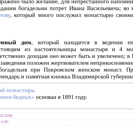
выражено было желание, для непрестанного напоми
 здании богадельни потрет Ивана Васильевича; в
лову
, который много послужил монастырю своим
енный дом
, который находится в ведении епа
остоящим из настоятельницы монастыря и 4 мо
ветственно доходам оно может быть и увеличено; в 
заведения положен жертвователем неприкосновенны
огадельня при Покровском женском монаст. Пре
лендарь и памятная книжка Владимирской губернии 
ий монастырь
.
ения бедных»
основан в 1891 году.
02.2018)
:
0.0
/
0