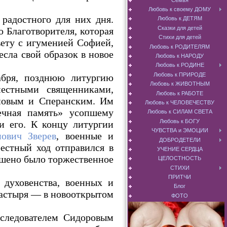
Любовь к своему ДОМУ
радостного для них дня.
Любовь к ДЕТЯМ
Сказки для детей
 Благотворителя, которая
Стихи для детей
ету с игуменией Софией,
Любовь к РОДИТЕЛЯМ
сла свой образок в новое
Любовь к НАРОДУ
Любовь к РОДИНЕ
Любовь к ПРИРОДЕ
абря, позднюю литургию
Любовь к ЖИВОТНЫМ
стными священниками,
Любовь к РАБОТЕ
новым и Сперанским. Им
Любовь к ЧЕЛОВЕЧЕСТВУ
ечная память» усопшему
Любовь к СИЛАМ СВЕТА
Любовь к БОГУ
и его. К концу литургии
ЧУВСТВА и ЭМОЦИИ
ович Зверев
, военные и
ДОБРОДЕТЕЛИ
естный ход отправился в
УЧЕНИЕ СЕРДЦА
ршено было торжественное
ЦЕЛОСТНОСТЬ
СТИХИ
ПРИТЧИ
 духовенства, военных и
Блог
настыря — в новооткрытом
ФОТО
следователем Сидоровым