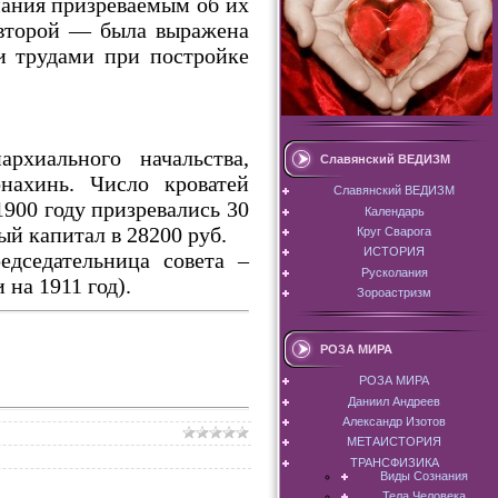
нания призреваемым об их
о второй — была выражена
и трудами при постройке
рхиального начальства,
Славянский ВЕДИЗМ
нахинь. Число кроватей
Славянский ВЕДИЗМ
1900 году призревались 30
Календарь
й капитал в 28200 руб.
Круг Сварога
ИСТОРИЯ
дседательница совета –
Русколания
на 1911 год).
Зороастризм
РОЗА МИРА
РОЗА МИРА
Даниил Андреев
Александр Изотов
МЕТАИСТОРИЯ
ТРАНСФИЗИКА
Виды Сознания
Тела Человека