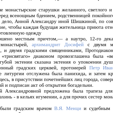
е монастырские старушки желанного, светлого и 
перед всенощным бдением, родственницей покойного
м дело, Анной Александру иной Шишкиной, по сов
ие, чтобы каждая будущая жительница приюта отне
отовленную одежду
ршено местным причтом,— а наутро, 12-го дек
 монастырей,
архимандрит Досифей
с двумя ме
, и двумя градскими священниками, Протодиако
 «трисвятаго» диаконом провозглашена была «в
угубой эктении сказана эктения о упокоении душ
инный градских церквей, протоиерей
Петр Иван
е литургии отслужена была панихида, и затем кр
десь, в присутствии почетнейших лиц города, сове
й и подписан акт об открытии богадельни.
й Александровной предложена была трапеза для
хинь - в кельях игумении, а для прочих сестер мо
 были градским врачом
В.Я. Менци
и судебным 