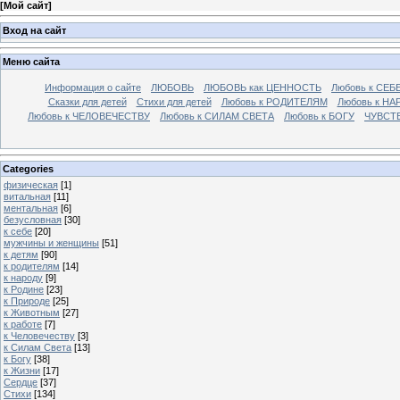
[
Мой сайт
]
Вход на сайт
Меню сайта
Информация о сайте
ЛЮБОВЬ
ЛЮБОВЬ как ЦЕННОСТЬ
Любовь к СЕБ
Сказки для детей
Стихи для детей
Любовь к РОДИТЕЛЯМ
Любовь к НА
Любовь к ЧЕЛОВЕЧЕСТВУ
Любовь к СИЛАМ СВЕТА
Любовь к БОГУ
ЧУВСТ
Categories
физическая
[1]
витальная
[11]
ментальная
[6]
безусловная
[30]
к себе
[20]
мужчины и женщины
[51]
к детям
[90]
к родителям
[14]
к народу
[9]
к Родине
[23]
к Природе
[25]
к Животным
[27]
к работе
[7]
к Человечеству
[3]
к Силам Света
[13]
к Богу
[38]
к Жизни
[17]
Сердце
[37]
Стихи
[134]