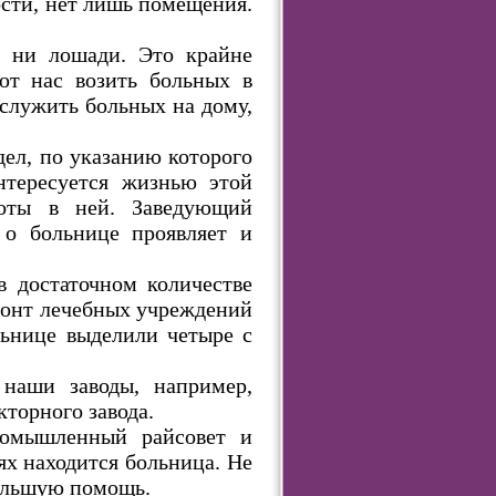
сти, нет лишь помещения.
, ни лошади. Это крайне
яют нас возить больных в
бслужить больных на дому,
дел, по указанию которого
нтересуется жизнью этой
боты в ней. Заведующий
 о больнице проявляет и
 в достаточном количестве
монт лечебных учреждений
льнице выделили четыре с
наши заводы, например,
торного завода.
ромышленный райсовет и
ях находится больница. Не
большую помощь.