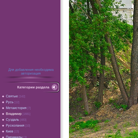
Для добавления необходима
авторизация
Категории раздела
Святые
[142]
Русь
[12]
Метаистория
[7]
Владимир
[1681]
Суздаль
[483]
Русколания
[10]
Киев
[15]
Пирамиды
[3]