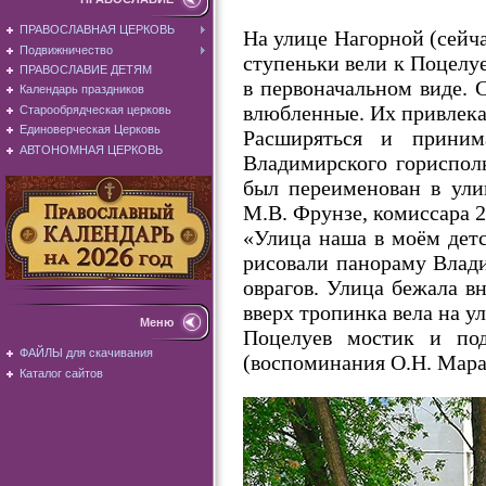
ПРАВОСЛАВНАЯ ЦЕРКОВЬ
На улице Нагорной (сейча
Подвижничество
ступеньки вели к Поцелуе
ПРАВОСЛАВИЕ ДЕТЯМ
в первоначальном виде. 
Календарь праздников
влюбленные. Их привлекал
Старообрядческая церковь
Единоверческая Церковь
Расширяться и приним
АВТОНОМНАЯ ЦЕРКОВЬ
Владимирского горисполк
был переименован в ули
М.В. Фрунзе, комиссара 
«Улица наша в моём детс
рисовали панораму Влади
оврагов. Улица бежала в
вверх тропинка вела на 
Меню
Поцелуев мостик и под
ФАЙЛЫ для скачивания
(воспоминания О.Н. Мара
Каталог сайтов