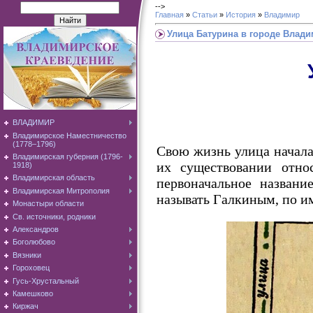
-->
Главная
»
Статьи
»
История
»
Владимир
Улица Батурина в городе Влад
ВЛАДИМИР
Владимирское Наместничество
(1778–1796)
Свою жизнь улица начала
Владимирская губерния (1796-
их существовании отно
1918)
Владимирская область
первоначальное назван
Владимирская Митрополия
называть Галкиным, по и
Монастыри области
Св. источники, родники
Александров
Боголюбово
Вязники
Гороховец
Гусь-Хрустальный
Камешково
Киржач