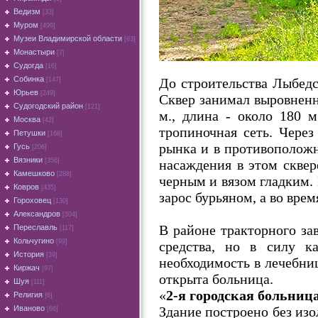
Ведизм
[33]
Муром
[499]
Музеи Владимирской области
[63]
Монастыри
[7]
Судогда
[16]
Собинка
До строительства Лыбедс
[147]
Юрьев
[249]
Сквер занимал выровнен
Судогодский район
[121]
м., длина - около 180 
Москва
[42]
тропиночная сеть. Через
Петушки
[168]
рынка и в противоположн
Гусь
[206]
Вязники
насаждения в этом скве
[356]
Камешково
[288]
черным и вязом гладким. 
Ковров
[435]
зарос бурьяном, а во вре
Гороховец
[130]
Александров
[304]
В районе тракторного за
Переславль
[117]
Кольчугино
[99]
средства, но в силу к
История
[39]
необходимость в лечебни
Киржач
[97]
открыта больница.
Шуя
[111]
«
2-я городская больниц
Религия
[6]
Здание построено без изо
Иваново
[66]