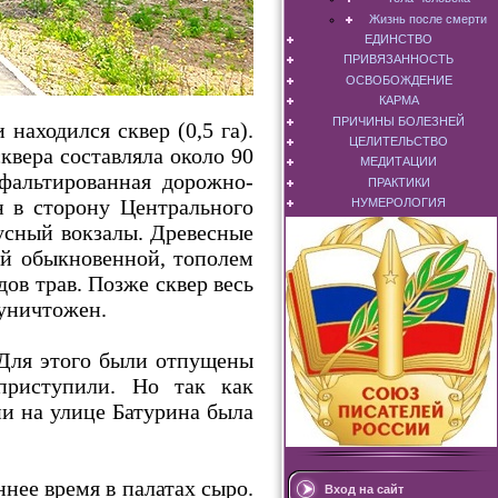
Жизнь после смерти
ЕДИНСТВО
ПРИВЯЗАННОСТЬ
ОСВОБОЖДЕНИЕ
КАРМА
ПРИЧИНЫ БОЛЕЗНЕЙ
находился сквер (0,5 га).
ЦЕЛИТЕЛЬСТВО
вера составляла около 90
МЕДИТАЦИИ
сфальтированная дорожно-
ПРАКТИКИ
н в сторону Центрального
НУМЕРОЛОГИЯ
усный вокзалы. Древесные
ой обыкновенной, тополем
ов трав. Позже сквер весь
 уничтожен.
 Для этого были отпущены
приступили. Но так как
ии на улице Батурина была
ннее время в палатах сыро.
Вход на сайт