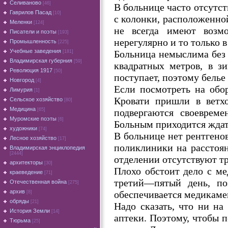
Селиваново
[46]
В больнице часто отсутст
Гаврилов Пасад
[10]
с колонки, расположенно
Меленки
[124]
не всегда имеют возмо
Писатели и поэты
[193]
нерегулярно и то только в
Промышленность
[225]
Учебные заведения
Больница немыслима без
[181]
Владимирская губерния
[59]
квадратных метров, в з
Революция 1917
[50]
поступает, поэтому белье
Новгород
[4]
Если посмотреть на обо
Лимурия
[1]
Кровати пришли в ветхо
Сельское хозяйство
[80]
Медицина
подвергаются своевреме
[65]
Муромские поэты
[6]
Больным приходится ждат
художники
[74]
В больнице нет рентгено
Лесное хозяйство
[17]
поликлиники на расстоян
Владимирская энциклопедия
[2444]
отделении отсутствуют т
архитекторы
[30]
Плохо обстоит дело с м
краеведение
[71]
третий—пятый день, по
Отечественная война
[275]
архив
обеспечивается медикаме
[8]
обряды
[21]
Надо сказать, что ни н
История Земли
[14]
аптеки. Поэтому, чтобы 
Тюрьма
[25]