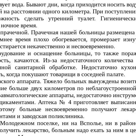
вует вода. Бывают дни, когда приходится носить во
й на расстоянии одного километра. При поступлен
жность сделать утренний туалет. Гигиеничес
 ночное время.
 прачечной. Прачечная нашей больницы размещен
имнее время плохо обогревается, промерзает изн
 стирается некачественно и несвоевременно.
рудование и оснащение больницы, то также пораж
сть, качаются. Из-за недостаточного количества
нной санитарной обработке. Недостаточно кухо
ь, когда покушают товарищи в соседней палате.
вского аппарата. Тяжело больных вынуждены возит
ие больше двух километров по неблагоустроенной
равматологические аппараты, недостаточно инструм
едикаментами. Аптека № 4 приготовляет выписан
этому больные несвоевременно получают лекар
нтами и заводская поликлиника.
а Молодежном поселке, ни на Всполье, ни в райо
получить лекарство, больным надо ехать за ним в 