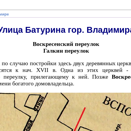
имире
Улица Батурина гор. Владимир
Воскресенский переулок
Галкин переулок
 по случаю постройки здесь двух деревянных церк
сятся к нач. XVII в. Одна из этих церквей -
ие переулку, прилегающему к ней. Позже
Воскре
мени богатого домовладельца.