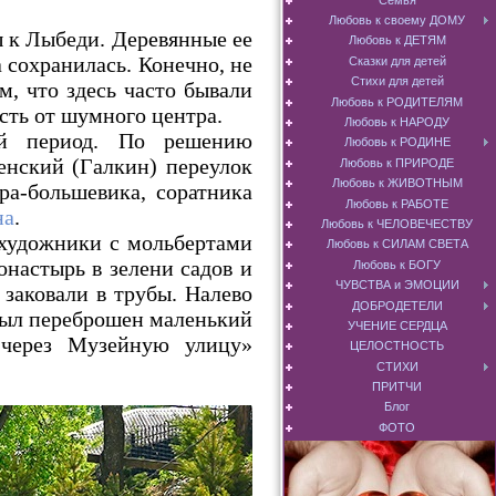
Любовь к своему ДОМУ
ы к Лыбеди. Деревянные ее
Любовь к ДЕТЯМ
 сохранилась. Конечно, не
Сказки для детей
Стихи для детей
, что здесь часто бывали
Любовь к РОДИТЕЛЯМ
сть от шумного центра.
Любовь к НАРОДУ
ий период. По решению
Любовь к РОДИНЕ
енский (Галкин) переулок
Любовь к ПРИРОДЕ
Любовь к ЖИВОТНЫМ
ра-большевика, соратника
Любовь к РАБОТЕ
на
.
Любовь к ЧЕЛОВЕЧЕСТВУ
 художники с мольбертами
Любовь к СИЛАМ СВЕТА
настырь в зелени садов и
Любовь к БОГУ
ЧУВСТВА и ЭМОЦИИ
 заковали в трубы. Налево
ДОБРОДЕТЕЛИ
 был переброшен маленький
УЧЕНИЕ СЕРДЦА
 через Музейную улицу»
ЦЕЛОСТНОСТЬ
СТИХИ
ПРИТЧИ
Блог
ФОТО