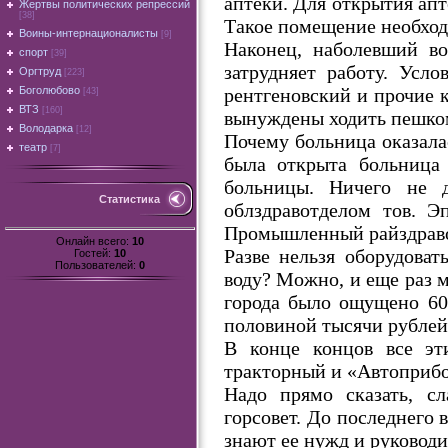
аптеки. Для открытия ап
Жертвы политических репрессий
[38]
Такое помещение необход
Воины-интернационалисты
[9]
Наконец, наболевший в
спорт
[39]
затрудняет работу. Усл
Оргтруд
[223]
рентгеновский и прочие к
Боголюбово
[43]
ВТЗ
[160]
вынуждены ходить пешком,
Володарка
[12]
Почему больница оказала
театр
[7]
была открыта больница
больницы. Ничего не 
Статистика
облздравотделом тов. Э
Промышленный райздраво
Онлайн всего:
10
Разве нельзя оборудоват
Гостей:
10
Пользователей:
0
воду? Можно, и еще раз 
города было ощущено 60
половиной тысячи рублей
В конце концов все эт
тракторный и «Автоприбор
Надо прямо сказать, с
горсовет. До последнего 
знают ее нужд и руководи