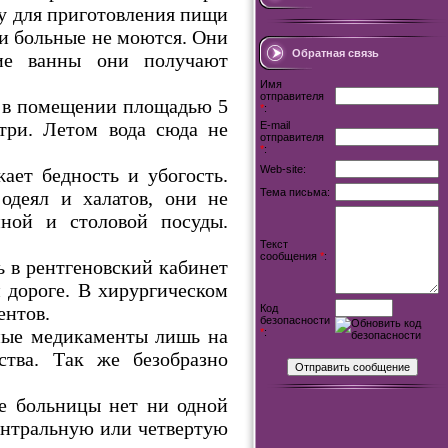
ду для приготовления пищи
ии больные не моются. Они
Обратная связь
кие ванны они получают
Имя
отправителя
а в помещении площадью 5
*
:
утри. Летом вода сюда не
E-mail
отправителя
*
:
Web-site:
ает бедность и убогость.
Тема письма:
 одеял и халатов, они не
нной и столовой посуды.
Текст
сообщения
*
:
ь в рентгеновский кабинет
 дороге. В хирургическом
ентов.
Код
безопасности
ные медикаменты лишь на
*
:
ства. Так же безобразно
не больницы нет ни одной
центральную или четвертую