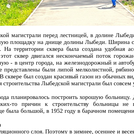
кой магистрали перед лестницей, в долине Лыбеди 
ную площадку на днище долины Лыбеди. Ширина ск
м. На территории сквера была создана удобная а
 этот сквер двигался нескончаемый поток горожа
ую - в центр города, на железнодорожный и автоб
ре представлены были липой мелколистной, рябин
В сквере был создан красивый газон из обычных вид
мя строительства Лыбедской магистрали был совсем
вода планировалось построить хорошую больницу.
аких-то причин к строительству больницы не 
це была большой, в 1952 году в барачном помещен
а
ляционного слоя. Поэтому в зимнее, осеннее и весе