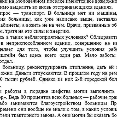
теки на Молодежном поселке имеются все возможно
имо выделить во вновь отстраивающихся зданиях.
опрос — транспорт. В больнице нет ни машины
овия больницы, как уже написано выше, заставл
абинеты, а возить не на чем. Врачи, призванные о
 тратя на это силы и энергию.
сь в таких неблагоприятных условиях? Облздравот
 в неприспособленном здании, совершенно не и
делает для того, чтобы улучшить условия ра
пштейн был здесь всего один раз. Мало заботы
тдел.
ь больницу, реконструировать отопление, дать ей
можно. Деньги отпускаются. В прошлом году на ре
0 тысяч рублей. Однако из них 2-й городской бо
.
и работы в порядке шефства могли выполнить 
». Ведь 80 процентов всех больных — рабочие трак
лабо занимаются благоустройством больницы П
времени они вообще не знали о том, в каких услови
тели тракторного завода. А они могли бы оказать 