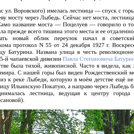
с ул. Воровского) имелась лестница — спуск с гор
ву мосту через Лыбедь. Сейчас нет моста, лестница
Само название моста — Поцелуев — говорило о том
а прежде всего тишина этого места и ее отдаленно
ать новый облик переулок начал в советск
ома протокол N 55 от 24 декабря 1927 г. Воскрес
цу Батурина. Названа улица в честь революционе
25-й чапаевской дивизии
Павла Степановича Батури
тве была тихой, живописной. Часто я видела, как
мира. С нашей горы был виден Рождественский мо
низ к реке Лыбеди, которую в моём детстве ещё не
улицу Ильинскую Покатую, а направо через Лыбедь
нималась лестница, ведущая к центру города
сановой).