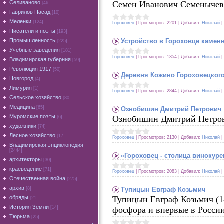
Семен Иванович Семенычев 
Селиваново
[46]
Гаврилов Пасад
[10]
Меленки
[124]
Гороховец
|
Просмотров:
2201
|
Добавил:
Николай
|
Писатели и поэты
[193]
Устройство в Гороховце камен
Промышленность
[225]
Учебные заведения
[181]
Гороховец
|
Просмотров:
1354
|
Добавил:
Николай
|
Владимирская губерния
[59]
Революция 1917
[50]
Деревня Кожино Гороховецког
Новгород
[4]
Лимурия
[1]
Гороховец
|
Просмотров:
2844
|
Добавил:
Николай
|
Сельское хозяйство
[80]
Медицина
[65]
Ознобишин Дмитрий Петрович
Муромские поэты
Ознобишин Дмитрий Петрович
[6]
художники
[74]
Лесное хозяйство
[17]
Гороховец
|
Просмотров:
2130
|
Добавил:
Николай
|
Владимирская энциклопедия
[2444]
«Гороховец - столица винокур
архитекторы
[30]
краеведение
[71]
Гороховец
|
Просмотров:
2083
|
Добавил:
Николай
|
Отечественная война
[275]
архив
Тупицын Евграф Козьмич
[8]
Тупицын Евграф Козьмич (18
обряды
[21]
История Земли
фосфора и впервые в России
[14]
Тюрьма
[25]