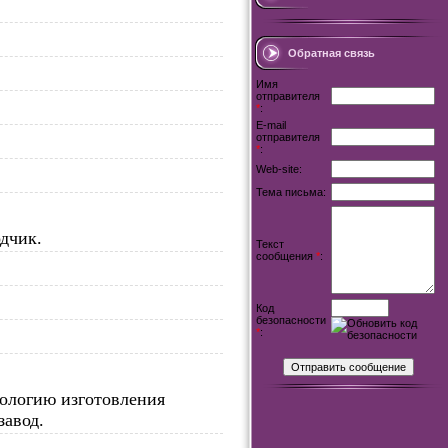
Обратная связь
Имя
отправителя
*
:
E-mail
отправителя
*
:
Web-site:
Тема письма:
одчик.
Текст
сообщения
*
:
Код
безопасности
*
:
нологию изготовления
завод.