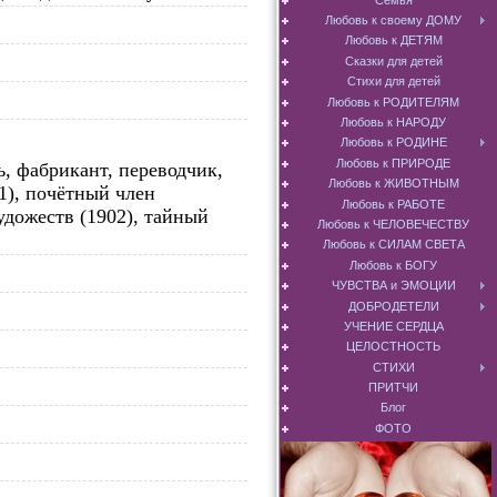
Любовь к своему ДОМУ
Любовь к ДЕТЯМ
Сказки для детей
Стихи для детей
Любовь к РОДИТЕЛЯМ
Любовь к НАРОДУ
Любовь к РОДИНЕ
Любовь к ПРИРОДЕ
, фабрикант, переводчик,
Любовь к ЖИВОТНЫМ
1), почётный член
Любовь к РАБОТЕ
дожеств (1902), тайный
Любовь к ЧЕЛОВЕЧЕСТВУ
Любовь к СИЛАМ СВЕТА
Любовь к БОГУ
ЧУВСТВА и ЭМОЦИИ
ДОБРОДЕТЕЛИ
УЧЕНИЕ СЕРДЦА
ЦЕЛОСТНОСТЬ
СТИХИ
ПРИТЧИ
Блог
ФОТО