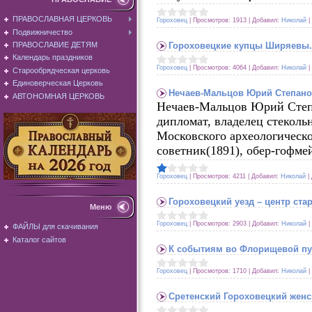
ПРАВОСЛАВНАЯ ЦЕРКОВЬ
Гороховец
|
Просмотров:
1913
|
Добавил:
Николай
|
Подвижничество
Гороховецкие купцы Ширяевы
ПРАВОСЛАВИЕ ДЕТЯМ
Календарь праздников
Гороховец
|
Просмотров:
4064
|
Добавил:
Николай
|
Старообрядческая церковь
Единоверческая Церковь
Нечаев-Мальцов Юрий Степан
АВТОНОМНАЯ ЦЕРКОВЬ
Нечаев-Мальцов Юрий Степа
дипломат, владелец стеколь
Московского археологическ
советник(1891), обер-гофме
Гороховец
|
Просмотров:
4211
|
Добавил:
Николай
|
Гороховецкий уезд – центр ста
Меню
Гороховец
|
Просмотров:
2903
|
Добавил:
Николай
|
ФАЙЛЫ для скачивания
Каталог сайтов
К событиям во Флорищевой пус
Гороховец
|
Просмотров:
1710
|
Добавил:
Николай
|
Сретенский Гороховецкий жен