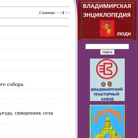
Страницы
:
«
1
2
3
»
го собора.
уезда, священник села