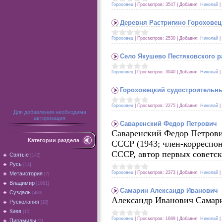
Гороховец
|
Просмотров:
3547
|
Добавил:
Николай
|
Деревня Растригино Гороховец
Гороховец
|
Просмотров:
2530
|
Добавил:
Николай
|
Село Якушево Пестяковского р
Гороховец
|
Просмотров:
3040
|
Добавил:
Николай
|
Гороховецкий судостроительны
Гороховец
|
Просмотров:
2275
|
Добавил:
Николай
|
Для добавления необходима
авторизация
Саваренский Федор Петрович
Саваренский Федор Петрович
Категории раздела
СССР (1943; член-корреспон
СССР, автор первых советс
Святые
[142]
Русь
[12]
Гороховец
|
Просмотров:
2373
|
Добавил:
Николай
|
Метаистория
[7]
Владимир
[1681]
Самарин Александр Иванович
Суздаль
[483]
Александр Иванович Самарин
Русколания
[10]
Киев
[15]
Гороховец
|
Просмотров:
1689
|
Добавил:
Николай
|
Пирамиды
[3]