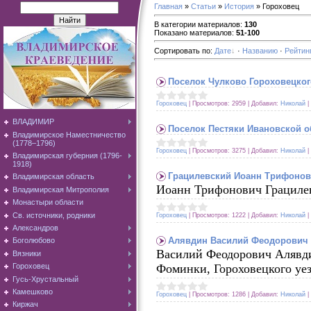
Главная
»
Статьи
»
История
» Гороховец
В категории материалов
:
130
Показано материалов
:
51-100
Сортировать по
:
Дате
·
Названию
·
Рейтин
Поселок Чулково Гороховецког
Гороховец
|
Просмотров:
2959
|
Добавил:
Николай
|
ВЛАДИМИР
Поселок Пестяки Ивановской о
Владимирское Наместничество
(1778–1796)
Гороховец
|
Просмотров:
3275
|
Добавил:
Николай
|
Владимирская губерния (1796-
1918)
Грацилевский Иоанн Трифоно
Владимирская область
Иоанн Трифонович Грацилевс
Владимирская Митрополия
Монастыри области
Св. источники, родники
Гороховец
|
Просмотров:
1222
|
Добавил:
Николай
|
Александров
Алявдин Василий Феодорович
Боголюбово
Василий Феодорович Алявдин
Вязники
Фоминки, Гороховецкого уез
Гороховец
Гусь-Хрустальный
Камешково
Гороховец
|
Просмотров:
1286
|
Добавил:
Николай
|
Киржач