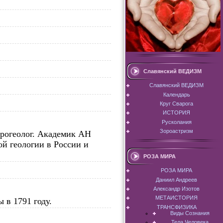
Славянский ВЕДИЗМ
Славянский ВЕДИЗМ
Календарь
Круг Сварога
ИСТОРИЯ
Русколания
Зороастризм
дрогеолог. Академик АН
й геологии в России и
РОЗА МИРА
РОЗА МИРА
Даниил Андреев
Александр Изотов
МЕТАИСТОРИЯ
 в 1791 году.
ТРАНСФИЗИКА
Виды Сознания
Тела Человека