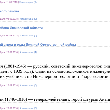
Дата:
11.03.2018
|
Комментарии (0)
кого района
Дата:
05.03.2018
|
Комментарии (0)
айона Ивановской области
Дата:
01.03.2018
|
Комментарии (0)
й завод в годы Великой Отечественной войны
Дата:
26.02.2018
|
Комментарии (1)
 (1881-1946) — русский, советский инженер-геолог, ги
дент с 1939 года). Один из основоположников инженерно
ких учебников по Инженерной геологии и Гидрогеологии.
Дата:
25.02.2018
|
Комментарии (0)
 (1746-1816) — генерал-лейтенант, герой штурма Анапы
Дата:
20.02.2018
|
Комментарии (0)