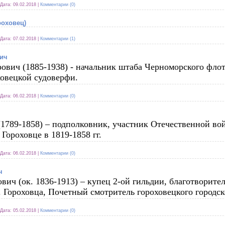
Дата:
09.02.2018
|
Комментарии (0)
роховец)
Дата:
07.02.2018
|
Комментарии (1)
ич
ович (1885-1938) - начальник штаба Черноморского фло
ховецкой судоверфи.
Дата:
06.02.2018
|
Комментарии (0)
789-1858) – подполковник, участник Отечественной вой
 Гороховце в 1819-1858 гг.
Дата:
06.02.2018
|
Комментарии (0)
ч
ч (ок. 1836-1913) – купец 2-ой гильдии, благотворите
 Гороховца, Почетный смотритель гороховецкого городск
Дата:
05.02.2018
|
Комментарии (0)