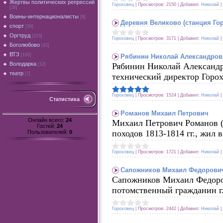
Жертвы политических репрессий
Гороховец
|
Просмотров:
2150
|
Добавил:
Николай
|
[38]
Воины-интернационалисты
[9]
Деревня Великово (станция Го
спорт
[39]
Оргтруд
[223]
Гороховец
|
Просмотров:
3171
|
Добавил:
Николай
|
Боголюбово
[43]
ВТЗ
[160]
Рябинин Николай Александров
Володарка
Рябинин Николай Александр
[12]
театр
[7]
технический директор Горо
Гороховец
|
Просмотров:
1524
|
Добавил:
Николай
|
Статистика
Романов Михаил Петрович
Онлайн всего:
24
Михаил Петрович Романов (1
Гостей:
24
походов 1813-1814 гг., жил в
Пользователей:
0
Гороховец
|
Просмотров:
1721
|
Добавил:
Николай
|
Сапожников Михаил Федорови
Сапожников Михаил Федорови
потомственный гражданин г.
Гороховец
|
Просмотров:
2442
|
Добавил:
Николай
|