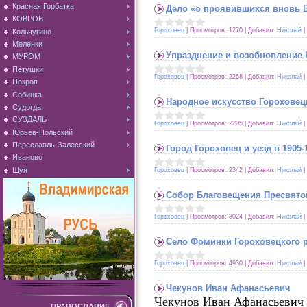
Красная Горбатка
Дело «о проявившихся вновь В
КОВРОВ
Гороховец
|
Просмотров:
1270
|
Добавил:
Николай
|
Кольчугино
Меленки
Упразднение и возобновление 
МУРОМ
Петушки
Гороховец
|
Просмотров:
2268
|
Добавил:
Николай
|
Покров
Собинка
Народное искусство Гороховец
Судогда
СУЗДАЛЬ
Гороховец
|
Просмотров:
2205
|
Добавил:
Николай
|
Юрьев-Польский
Переславль-Залесский
Город Гороховец и уезд в 1905-1
Иваново
Шуя
Гороховец
|
Просмотров:
2342
|
Добавил:
Николай
|
Собор Благовещения Пресвято
Гороховец
|
Просмотров:
3024
|
Добавил:
Николай
|
Село Фоминки Гороховецкого 
Гороховец
|
Просмотров:
4930
|
Добавил:
Николай
|
Чекунов Иван Афанасьевич
Чекунов Иван Афанасьевич (
ПРАВОСЛАВИЕ