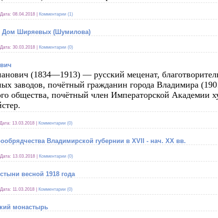
Дата:
08.04.2018
|
Комментарии (1)
. Дом Ширяевых (Шумилова)
Дата:
30.03.2018
|
Комментарии (0)
ович
нович (1834—1913) — русский меценат, благотворитель
ных заводов, почётный гражданин города Владимира (190
ого общества, почётный член Императорской Академии ху
йстер.
Дата:
13.03.2018
|
Комментарии (0)
рообрядчества Владимирской губернии в XVII - нач. XX вв.
Дата:
13.03.2018
|
Комментарии (0)
тыни весной 1918 года
Дата:
11.03.2018
|
Комментарии (0)
ский монастырь