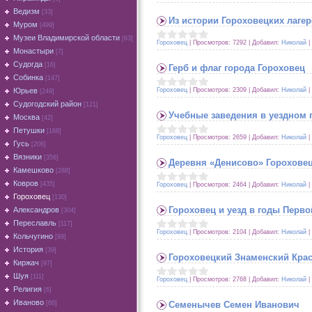
Ведизм
[33]
Из истории Гороховецких лагер
Муром
[499]
Музеи Владимирской области
[63]
Гороховец
|
Просмотров:
7292
|
Добавил:
Николай
|
Монастыри
[7]
Судогда
[16]
Герб и флаг города Гороховец
Собинка
[147]
Гороховец
|
Просмотров:
2309
|
Добавил:
Николай
|
Юрьев
[249]
Судогодский район
[121]
Учебные заведения в уездном 
Москва
[42]
Петушки
[168]
Гороховец
|
Просмотров:
2659
|
Добавил:
Николай
|
Гусь
[206]
Вязники
[356]
Деревня «Денисово» Гороховец
Камешково
[288]
Ковров
[435]
Гороховец
|
Просмотров:
2464
|
Добавил:
Николай
|
Гороховец
[130]
Гороховец и уезд в годы Перв
Александров
[304]
Переславль
[117]
Гороховец
|
Просмотров:
2104
|
Добавил:
Николай
|
Кольчугино
[99]
История
[39]
Гороховецкий Знаменский Кра
Киржач
[97]
Шуя
[111]
Гороховец
|
Просмотров:
2768
|
Добавил:
Николай
|
Религия
[6]
Иваново
Семенычев Семен Иванович
[66]