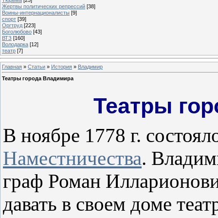
Жертвы политических репрессий
[38]
Воины-интернационалисты
[9]
спорт
[39]
Оргтруд
[223]
Боголюбово
[43]
ВТЗ
[160]
Володарка
[12]
театр
[7]
Главная
»
Статьи
»
История
»
Владимир
Театры города Владимира
Театры го
В ноябре 1778 г. состоя
Наместничества
. Владим
граф Роман Илларионови
давать в своем доме теа