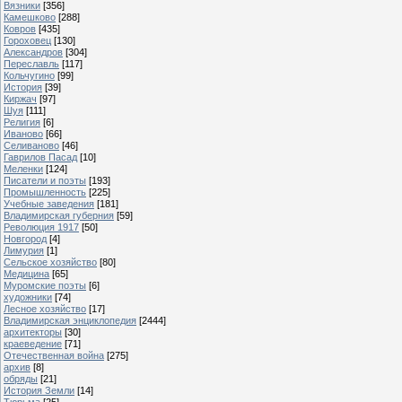
Вязники
[356]
Камешково
[288]
Ковров
[435]
Гороховец
[130]
Александров
[304]
Переславль
[117]
Кольчугино
[99]
История
[39]
Киржач
[97]
Шуя
[111]
Религия
[6]
Иваново
[66]
Селиваново
[46]
Гаврилов Пасад
[10]
Меленки
[124]
Писатели и поэты
[193]
Промышленность
[225]
Учебные заведения
[181]
Владимирская губерния
[59]
Революция 1917
[50]
Новгород
[4]
Лимурия
[1]
Сельское хозяйство
[80]
Медицина
[65]
Муромские поэты
[6]
художники
[74]
Лесное хозяйство
[17]
Владимирская энциклопедия
[2444]
архитекторы
[30]
краеведение
[71]
Отечественная война
[275]
архив
[8]
обряды
[21]
История Земли
[14]
Тюрьма
[25]