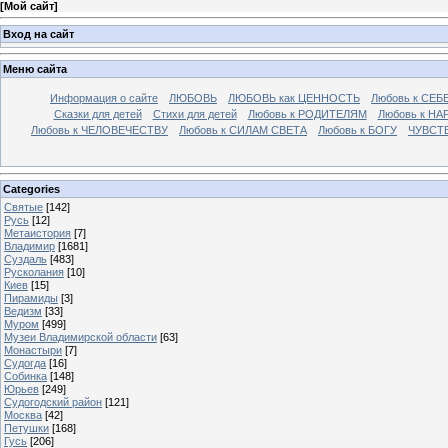
[
Мой сайт
]
Вход на сайт
Меню сайта
Информация о сайте
ЛЮБОВЬ
ЛЮБОВЬ как ЦЕННОСТЬ
Любовь к СЕБ
Сказки для детей
Стихи для детей
Любовь к РОДИТЕЛЯМ
Любовь к НА
Любовь к ЧЕЛОВЕЧЕСТВУ
Любовь к СИЛАМ СВЕТА
Любовь к БОГУ
ЧУВСТ
Categories
Святые
[142]
Русь
[12]
Метаистория
[7]
Владимир
[1681]
Суздаль
[483]
Русколания
[10]
Киев
[15]
Пирамиды
[3]
Ведизм
[33]
Муром
[499]
Музеи Владимирской области
[63]
Монастыри
[7]
Судогда
[16]
Собинка
[148]
Юрьев
[249]
Судогодский район
[121]
Москва
[42]
Петушки
[168]
Гусь
[206]