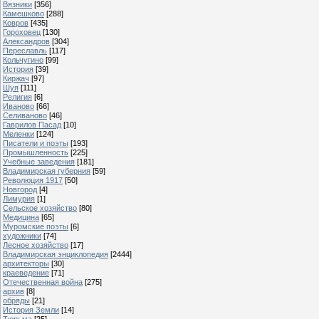
Вязники
[356]
Камешково
[288]
Ковров
[435]
Гороховец
[130]
Александров
[304]
Переславль
[117]
Кольчугино
[99]
История
[39]
Киржач
[97]
Шуя
[111]
Религия
[6]
Иваново
[66]
Селиваново
[46]
Гаврилов Пасад
[10]
Меленки
[124]
Писатели и поэты
[193]
Промышленность
[225]
Учебные заведения
[181]
Владимирская губерния
[59]
Революция 1917
[50]
Новгород
[4]
Лимурия
[1]
Сельское хозяйство
[80]
Медицина
[65]
Муромские поэты
[6]
художники
[74]
Лесное хозяйство
[17]
Владимирская энциклопедия
[2444]
архитекторы
[30]
краеведение
[71]
Отечественная война
[275]
архив
[8]
обряды
[21]
История Земли
[14]
Тюрьма
[25]