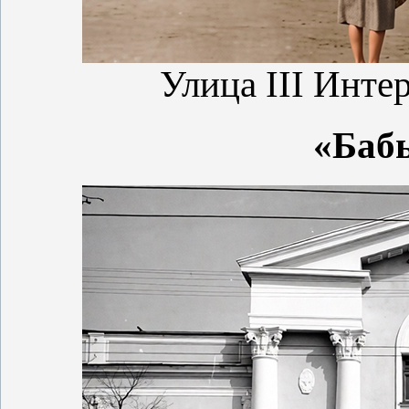
Улица III Инте
«Бабь