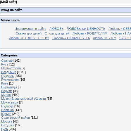
[
Мой сайт
]
Вход на сайт
Меню сайта
Информация о сайте
ЛЮБОВЬ
ЛЮБОВЬ как ЦЕННОСТЬ
Любовь к СЕБ
Сказки для детей
Стихи для детей
Любовь к РОДИТЕЛЯМ
Любовь к НА
Любовь к ЧЕЛОВЕЧЕСТВУ
Любовь к СИЛАМ СВЕТА
Любовь к БОГУ
ЧУВСТ
Categories
Святые
[142]
Русь
[12]
Метаистория
[7]
Владимир
[1681]
Суздаль
[483]
Русколания
[10]
Киев
[15]
Пирамиды
[3]
Ведизм
[33]
Муром
[499]
Музеи Владимирской области
[63]
Монастыри
[7]
Судогда
[16]
Собинка
[147]
Юрьев
[249]
Судогодский район
[121]
Москва
[42]
Петушки
[168]
Гусь
[206]