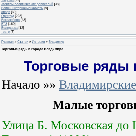
Жертвы политических репрессий
[38]
Воины-интернационалисты
[9]
спорт
[39]
Оргтруд
[223]
Боголюбово
[43]
ВТЗ
[160]
Володарка
[12]
театр
[7]
Главная
»
Статьи
»
История
»
Владимир
Торговые ряды в городе Владимире
Торговые ряды 
Начало »»
Владимирские
Малые торговы
Улица Б. Московская до 