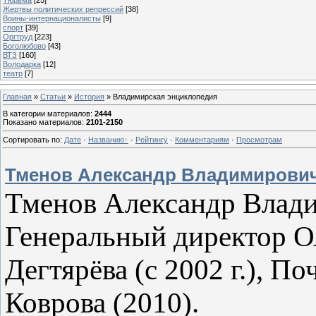
Жертвы политических репрессий
[38]
Воины-интернационалисты
[9]
спорт
[39]
Оргтруд
[223]
Боголюбово
[43]
ВТЗ
[160]
Володарка
[12]
театр
[7]
Главная
»
Статьи
»
История
» Владимирская энциклопедия
В категории материалов
:
2444
Показано материалов
:
2101-2150
Сортировать по
:
Дате
·
Названию
·
Рейтингу
·
Комментариям
·
Просмотрам
Тменов Александр Владимирови
Тменов Александр Владим
Генеральный директор О
Дегтярёва (с 2002 г.), П
Коврова (2010).