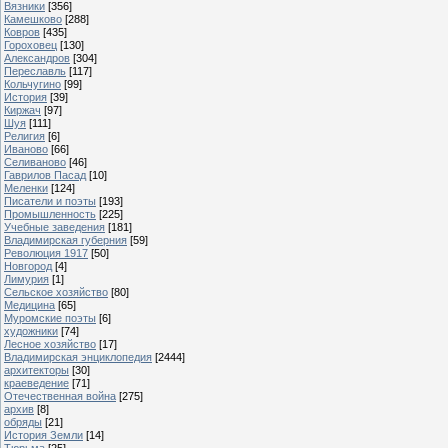
Вязники
[356]
Камешково
[288]
Ковров
[435]
Гороховец
[130]
Александров
[304]
Переславль
[117]
Кольчугино
[99]
История
[39]
Киржач
[97]
Шуя
[111]
Религия
[6]
Иваново
[66]
Селиваново
[46]
Гаврилов Пасад
[10]
Меленки
[124]
Писатели и поэты
[193]
Промышленность
[225]
Учебные заведения
[181]
Владимирская губерния
[59]
Революция 1917
[50]
Новгород
[4]
Лимурия
[1]
Сельское хозяйство
[80]
Медицина
[65]
Муромские поэты
[6]
художники
[74]
Лесное хозяйство
[17]
Владимирская энциклопедия
[2444]
архитекторы
[30]
краеведение
[71]
Отечественная война
[275]
архив
[8]
обряды
[21]
История Земли
[14]
Тюрьма
[25]