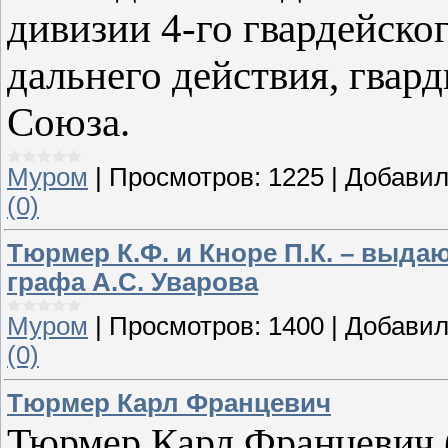
дивизии 4-го гвардейско
дальнего действия, гвар
Союза.
Муром
|
Просмотров:
1225
|
Добавил
(0)
Тюрмер К.Ф. и Кноре П.К. – выд
графа А.С. Уварова
Муром
|
Просмотров:
1400
|
Добавил
(0)
Тюрмер Карл Францевич
Тюрмер Карл Францевич 