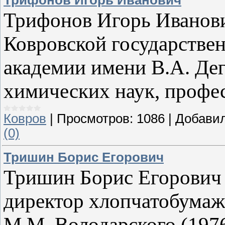
Трифонов Игорь Иванович
Трифонов Игорь Иванови
Ковровской государстве
академии имени В.А. Дег
химических наук, профе
Ковров
|
Просмотров:
1086
|
Добавил
(0)
Тришин Борис Егорович
Тришин Борис Егорович (
директор хлопчатобумаж
М.М. Володарского (1976