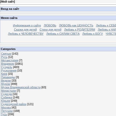
[
Мой сайт
]
Вход на сайт
Меню сайта
Информация о сайте
ЛЮБОВЬ
ЛЮБОВЬ как ЦЕННОСТЬ
Любовь к СЕБ
Сказки для детей
Стихи для детей
Любовь к РОДИТЕЛЯМ
Любовь к НА
Любовь к ЧЕЛОВЕЧЕСТВУ
Любовь к СИЛАМ СВЕТА
Любовь к БОГУ
ЧУВСТ
Categories
Святые
[142]
Русь
[12]
Метаистория
[7]
Владимир
[1681]
Суздаль
[483]
Русколания
[10]
Киев
[15]
Пирамиды
[3]
Ведизм
[33]
Муром
[499]
Музеи Владимирской области
[63]
Монастыри
[7]
Судогда
[16]
Собинка
[148]
Юрьев
[249]
Судогодский район
[121]
Москва
[42]
Петушки
[168]
Гусь
[206]