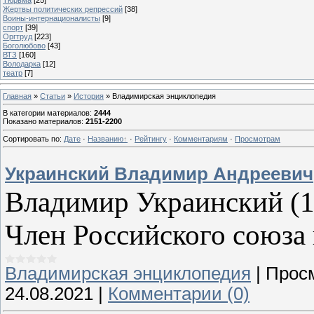
Жертвы политических репрессий
[38]
Воины-интернационалисты
[9]
спорт
[39]
Оргтруд
[223]
Боголюбово
[43]
ВТЗ
[160]
Володарка
[12]
театр
[7]
Главная
»
Статьи
»
История
» Владимирская энциклопедия
В категории материалов
:
2444
Показано материалов
:
2151-2200
Сортировать по
:
Дате
·
Названию
·
Рейтингу
·
Комментариям
·
Просмотрам
Украинский Владимир Андреевич
Владимир Украинский (194
Член Российского союза 
Владимирская энциклопедия
|
Прос
24.08.2021
|
Комментарии (0)