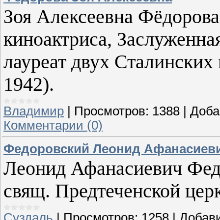
Зоя Алексеевна Фёдорова 
киноактриса, Заслуженна
лауреат двух Сталинских 
1942).
Владимир
|
Просмотров:
1388
|
Доба
Комментарии (0)
Федоровский Леонид Афанасиев
Леонид Афанасиевич Федор
свящ. Предтеченской церк
Суздаль
|
Просмотров:
1258
|
Добав