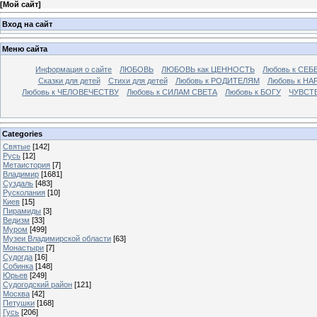
[
Мой сайт
]
Вход на сайт
Меню сайта
Информация о сайте
ЛЮБОВЬ
ЛЮБОВЬ как ЦЕННОСТЬ
Любовь к СЕБ
Сказки для детей
Стихи для детей
Любовь к РОДИТЕЛЯМ
Любовь к НА
Любовь к ЧЕЛОВЕЧЕСТВУ
Любовь к СИЛАМ СВЕТА
Любовь к БОГУ
ЧУВСТ
Categories
Святые
[142]
Русь
[12]
Метаистория
[7]
Владимир
[1681]
Суздаль
[483]
Русколания
[10]
Киев
[15]
Пирамиды
[3]
Ведизм
[33]
Муром
[499]
Музеи Владимирской области
[63]
Монастыри
[7]
Судогда
[16]
Собинка
[148]
Юрьев
[249]
Судогодский район
[121]
Москва
[42]
Петушки
[168]
Гусь
[206]