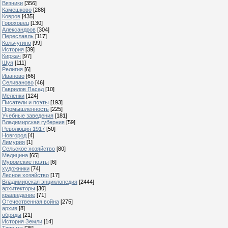
Вязники
[356]
Камешково
[288]
Ковров
[435]
Гороховец
[130]
Александров
[304]
Переславль
[117]
Кольчугино
[99]
История
[39]
Киржач
[97]
Шуя
[111]
Религия
[6]
Иваново
[66]
Селиваново
[46]
Гаврилов Пасад
[10]
Меленки
[124]
Писатели и поэты
[193]
Промышленность
[225]
Учебные заведения
[181]
Владимирская губерния
[59]
Революция 1917
[50]
Новгород
[4]
Лимурия
[1]
Сельское хозяйство
[80]
Медицина
[65]
Муромские поэты
[6]
художники
[74]
Лесное хозяйство
[17]
Владимирская энциклопедия
[2444]
архитекторы
[30]
краеведение
[71]
Отечественная война
[275]
архив
[8]
обряды
[21]
История Земли
[14]
Тюрьма
[25]