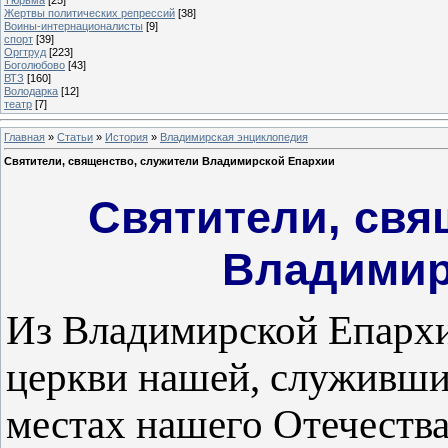
Жертвы политических репрессий
[38]
Воины-интернационалисты
[9]
спорт
[39]
Оргтруд
[223]
Боголюбово
[43]
ВТЗ
[160]
Володарка
[12]
театр
[7]
Главная
»
Статьи
»
История
»
Владимирская энциклопедия
Святители, священство, служители Владимирской Епархии
Святители, свя
Владимир
Из Владимирской Епархи
церкви нашей, служивши
местах нашего Отечества