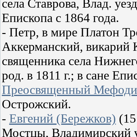
села Ставрова, Влад. уезд
Епископа с 1864 года.
- Петр, в мире Платон Т
Аккерманский, викарий 
священника села Нижнего
род. в 1811 г.; в сане Епи
Преосвященный Мефод
Острожский.
-
Евгений (Бережков)
(15
Мостцы, Владимирский у