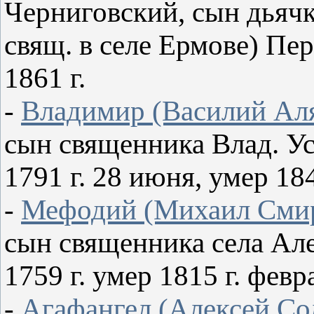
Черниговский, сын дьячк
свящ. в селе Ермове) Пере
1861 г.
-
Владимир (Василий Ал
сын священника Влад. Ус
1791 г. 28 июня, умер 18
-
Мефодий (Михаил Сми
сын священника села Але
1759 г. умер 1815 г. февр
-
Агафангел (Алексей Со