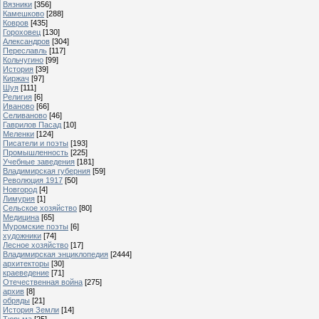
Вязники
[356]
Камешково
[288]
Ковров
[435]
Гороховец
[130]
Александров
[304]
Переславль
[117]
Кольчугино
[99]
История
[39]
Киржач
[97]
Шуя
[111]
Религия
[6]
Иваново
[66]
Селиваново
[46]
Гаврилов Пасад
[10]
Меленки
[124]
Писатели и поэты
[193]
Промышленность
[225]
Учебные заведения
[181]
Владимирская губерния
[59]
Революция 1917
[50]
Новгород
[4]
Лимурия
[1]
Сельское хозяйство
[80]
Медицина
[65]
Муромские поэты
[6]
художники
[74]
Лесное хозяйство
[17]
Владимирская энциклопедия
[2444]
архитекторы
[30]
краеведение
[71]
Отечественная война
[275]
архив
[8]
обряды
[21]
История Земли
[14]
Тюрьма
[25]