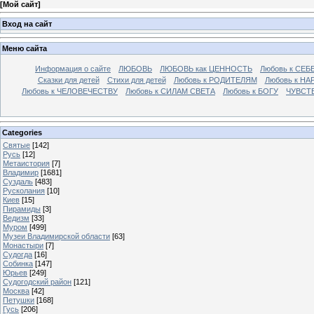
[
Мой сайт
]
Вход на сайт
Меню сайта
Информация о сайте
ЛЮБОВЬ
ЛЮБОВЬ как ЦЕННОСТЬ
Любовь к СЕБ
Сказки для детей
Стихи для детей
Любовь к РОДИТЕЛЯМ
Любовь к НА
Любовь к ЧЕЛОВЕЧЕСТВУ
Любовь к СИЛАМ СВЕТА
Любовь к БОГУ
ЧУВСТ
Categories
Святые
[142]
Русь
[12]
Метаистория
[7]
Владимир
[1681]
Суздаль
[483]
Русколания
[10]
Киев
[15]
Пирамиды
[3]
Ведизм
[33]
Муром
[499]
Музеи Владимирской области
[63]
Монастыри
[7]
Судогда
[16]
Собинка
[147]
Юрьев
[249]
Судогодский район
[121]
Москва
[42]
Петушки
[168]
Гусь
[206]